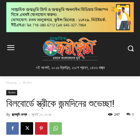
৭ই আগস্ট, ২০২৬ খ্রিস্টাব্দ
,
২৩শে শ্রাবণ, ১৪৩৩ বঙ্গাব্দ
Home
বিনোদন
বিনোদন
বিলবোর্ডে স্ত্রীকে জন্মদিনের শুভেচ্ছা!
By
জন্মভূমি ডেস্ক
-
জুলাই ১০, ২০২৪
247
0