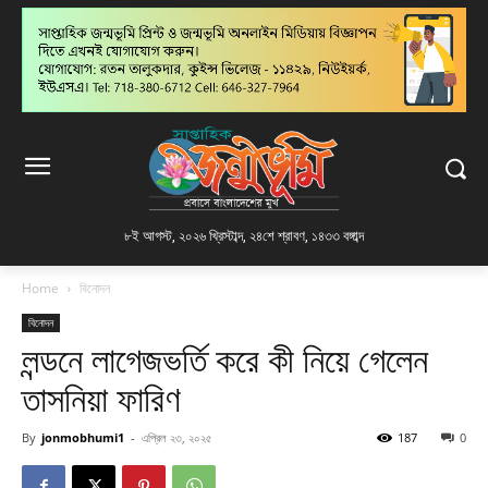
৮ই আগস্ট, ২০২৬ খ্রিস্টাব্দ
,
২৪শে শ্রাবণ, ১৪৩৩ বঙ্গাব্দ
Home
বিনোদন
বিনোদন
লন্ডনে লাগেজভর্তি করে কী নিয়ে গেলেন
তাসনিয়া ফারিণ
By
jonmobhumi1
-
এপ্রিল ২৩, ২০২৫
187
0