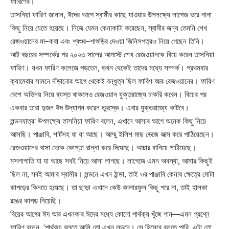
ফারিণের।
তাসনিয়া ফারিণ জানান, ঈদের আগে স্বামীর কাছে যাওয়ার উপলক্ষ্যে লাগেজ ভরে নানা
কিছু নিয়ে যেতে হয়েছে। নিজে যেমন কেনাকাটা করেছেন, স্বামীর জন্য তেমনি শেখ
রেজওয়ানের মা–বাবা এবং শ্বশুর–শাশুড়ির দেওয়া জিনিসপত্রও নিয়ে গেছেন তিনি।
আট বছরের সম্পর্কের পর ২০২৩ সালের আগস্টে শেখ রেজওয়ানকে বিয়ে করেন তাসনিয়া
ফারিণ। যখন ফারিণ কলেজে পড়তেন, তখন থেকেই তাদের মধ্যে সম্পর্ক। প্রথমবার
ক্যামেরার সামনে দাঁড়ানোর আগে থেকেই বন্ধুত্ব ছিল ফারিণ আর রেজওয়ানের। ফারিণ
দেশে অভিনয় নিয়ে ব্যস্ত থাকলেও রেজওয়ান যুক্তরাজ্যে চাকরি করেন। বিয়ের পর
একবার তারা দুজন ঈদ উদ্‌যাপন করেন তুরস্কে। এবার যুক্তরাজ্যে কাটবে।
লন্ডনযাত্রা উপলক্ষ্যে তাসনিয়া ফারিণ বলেন, এখানে আসার আগে অনেক কিছু নিয়ে
আসছি। পাঞ্জাবি, শার্টসহ যা যা আছে। আম্মু ইলিশ মাছ ভেজে বক্সে করে পাঠিয়েছেন।
রেজওয়ানের বাসা থেকে কোপ্তা রান্না করে দিয়েছে। আচার বানিয়ে পাঠিয়েছে।
মসলাপাতি যা যা আছে সবই নিয়ে আসা লাগছে। লাগেজে এমন অবস্থা, আমার কিছুই
ছিল না, সবই আমার স্বামীর। লন্ডনে এখন ঠান্ডা, তাই ওর পাঞ্জাবি কেনার ক্ষেত্রে মোটা
কাপড়ের কিনতে হয়েছে। তা ছাড়া এখানে কেউ কালারফুল কিছু পরে না, তাই হালকা
রঙের কাপড় নিয়েছি।
বিয়ের আগের ঈদ আর এখনকার ঈদের মধ্যে কোনো পার্থক্য খুঁজে পান—এমন প্রশ্নে
ফারিণ বলেন, ‘পার্থক্য বলতে আমি তো এখন লন্ডনে। সে হিসেবে বলতে পারি, এটা তো