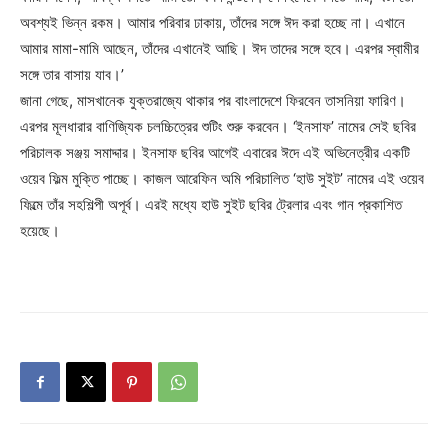
অবশ্যই ভিন্ন রকম। আমার পরিবার ঢাকায়, তাঁদের সঙ্গে ঈদ করা হচ্ছে না। এখানে
আমার মামা-মামি আছেন, তাঁদের এখানেই আছি। ঈদ তাদের সঙ্গে হবে। এরপর স্বামীর
সঙ্গে তার বাসায় যাব।’
জানা গেছে, মাসখানেক যুক্তরাজ্যে থাকার পর বাংলাদেশে ফিরবেন তাসনিয়া ফারিণ।
এরপর মূলধারার বাণিজ্যিক চলচ্চিত্রের শুটিং শুরু করবেন। ‘ইনসাফ’ নামের সেই ছবির
পরিচালক সঞ্জয় সমাদ্দার। ইনসাফ ছবির আগেই এবারের ঈদে এই অভিনেত্রীর একটি
ওয়েব ফিল্ম মুক্তি পাচ্ছে। কাজল আরেফিন অমি পরিচালিত ‘হাউ সুইট’ নামের এই ওয়েব
ফিল্মে তাঁর সহশিল্পী অপূর্ব। এরই মধ্যে হাউ সুইট ছবির ট্রেলার এবং গান প্রকাশিত
হয়েছে।