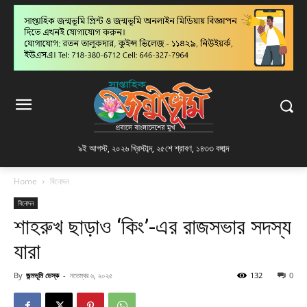
৯ই আগস্ট, ২০২৬ খ্রিস্টাব্দ
,
২৫শে শ্রাবণ, ১৪৩৩ বঙ্গাব্দ
Home
বিনোদন
বিনোদন
শাহরুখ ছাড়াও ‘কিং’-এর রাজসভার সদস্য
যারা
By
জন্মভূমি ডেস্ক
-
নভেম্বর ৬, ২০২৫
132
0