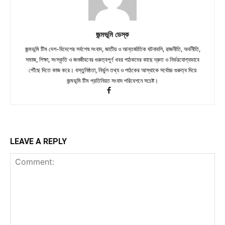
জন্মভূমি ডেস্ক
জন্মভূমি টিম দেশ-বিদেশের সর্বশেষ সংবাদ, জাতীয় ও আন্তর্জাতিক ঘটনাবলি, রাজনীতি, অর্থনীতি,
সমাজ, শিক্ষা, সংস্কৃতি ও জনজীবনের গুরুত্বপূর্ণ খবর পাঠকদের কাছে দ্রুত ও নির্ভরযোগ্যভাবে
পৌঁছে দিতে কাজ করে। বস্তুনিষ্ঠতা, নির্ভুল তথ্য ও পাঠকের আস্থাকে সর্বোচ্চ গুরুত্ব দিয়ে
জন্মভূমি টিম প্রতিনিয়ত সংবাদ পরিবেশনে সচেষ্ট।
LEAVE A REPLY