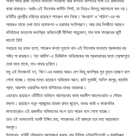
অর্থাৎ পর্দায় রাজা হিসেবে থাকবেন শাহরুখ! আর বলিউড বাদশাহর সঙ্গে এই রাজসভায়
কারা থাকছেন- অর্থাৎ এই সিনেমার কাস্টিং লিস্ট, তা নিয়েও কিন্তু আলোচনা কম নয়।
ছবিটির কেন্দ্রীয় চরিত্রে রয়েছেন শাহরুখ খান নিজে। ‘জওয়ান’ ও ‘পাঠান’-এর পর
আবারও তাকে দেখা যাবে অ্যাকশন ও ড্রামার সংমিশ্রণে। আর তার বিপরীতে আছেন
বলিউডের অন্যতম জনপ্রিয় অভিনেত্রী দীপিকা পাড়ুকোন; যার সঙ্গে শাহরুখের জুটি
মানেই হিট!
সবচেয়ে বড় চমক হলো, শাহরুখ কন্যা সুহানা খান এই সিনেমার মাধ্যমে প্রথমবার বড়
পর্দায় পা রাখছেন। ‘দ্য আর্চিস’-এ ডিজিটাল অভিষেকের পর প্রথমবারের মতো প্রেক্ষাগৃহে
দেখা যাবে তাকে, তাও বাবার ছবিতে।
শুধু এই তিনজনই নন, ‘কিং’-এর দরবারে আরও বেশ কিছু জনপ্রিয় মুখ যুক্ত হচ্ছেন বলে
শোনা যাচ্ছে। তাদের মধ্যে রয়েছেন অভিষেক বচ্চন, রানি মুখার্জি, অনিল কাপুর, জ্যাকি
শ্রফ, আরশাদ ওয়ারসির মতো বলিউডের তাবড় তারকারা।
এছাড়াও রয়েছেন ওটিটিতে বর্তমানে আলোচনায় থাকা জয়দীপ আহলাওয়াত ও সৌরভ
শুক্লা। রয়েছেন নতুন প্রজন্মের তারকা রাঘব জুয়েল, অভয় ভার্মা ও কারানভির
মালহোত্রাও এই রাজকীয় অভিযানের অংশ হতে পারেন বলে শোনা যাচ্ছে।
তবে এই নামগুলোই যথেষ্ট ইঙ্গিত দেয়, শাহরুখের এই রাজত্ব হবে মহা আয়োজনে
ভরপুর।
উল্লেখ্য, ছবিটি যৌথভাবে প্রযোজনা করছে রেড চিলিজ এন্টারটেইনমেন্ট ও মারফ্লিক্স