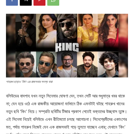
শাহরুখ ছাড়াও ‘কিং’-এর রাজসভার সদস্য যারা
বলিউডের বাদশাহ যখন নতুন সিনেমার ঘোষণা দেন, তখন সেটি আর শুধুমাত্র খবর থাকে
না; যেন হয়ে ওঠে এক রাজকীয় আয়োজন! বর্তমানে ঠিক এমনটাই ঘটছে শাহরুখ খানের
নতুন ছবি ‘কিং’ নিয়ে। সম্প্রতি ছবিটির টিজার প্রকাশ পেতেই ভক্তদের উচ্ছ্বাস তুঙ্গে।
এই সিনেমা নিয়েই বলিউডে এখন রীতিমতো চলছে আলোচনা। সিনেপ্রেমীদের একাংশের
মত, পর্দায় শাহরুখ নিজেই যেন এক রাজসভাই গড়ে তুলতে যাচ্ছেন এবার; যেখানে ‘কিং’