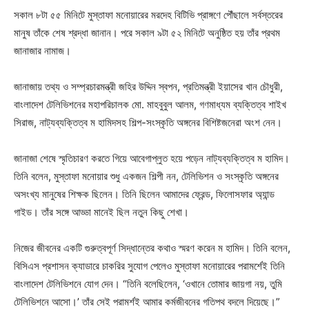
সকাল ৮টা ৫৫ মিনিটে মুস্তাফা মনোয়ারের মরদেহ বিটিভি প্রাঙ্গণে পৌঁছালে সর্বস্তরের
মানুষ তাঁকে শেষ শ্রদ্ধা জানান। পরে সকাল ৯টা ৫২ মিনিটে অনুষ্ঠিত হয় তাঁর প্রথম
জানাজার নামাজ।
জানাজায় তথ্য ও সম্প্রচারমন্ত্রী জহির উদ্দিন স্বপন, প্রতিমন্ত্রী ইয়াসের খান চৌধুরী,
বাংলাদেশ টেলিভিশনের মহাপরিচালক মো. মাহবুবুল আলম, গণমাধ্যম ব্যক্তিত্ব শাইখ
সিরাজ, নাট্যব্যক্তিত্ব ম হামিদসহ শিল্প-সংস্কৃতি অঙ্গনের বিশিষ্টজনেরা অংশ নেন।
জানাজা শেষে স্মৃতিচারণ করতে গিয়ে আবেগাপ্লুত হয়ে পড়েন নাট্যব্যক্তিত্ব ম হামিদ।
তিনি বলেন, মুস্তাফা মনোয়ার শুধু একজন শিল্পী নন, টেলিভিশন ও সংস্কৃতি অঙ্গনের
অসংখ্য মানুষের শিক্ষক ছিলেন। তিনি ছিলেন আমাদের ফ্রেন্ড, ফিলোসফার অ্যান্ড
গাইড। তাঁর সঙ্গে আড্ডা মানেই ছিল নতুন কিছু শেখা।
নিজের জীবনের একটি গুরুত্বপূর্ণ সিদ্ধান্তের কথাও স্মরণ করেন ম হামিদ। তিনি বলেন,
বিসিএস প্রশাসন ক্যাডারে চাকরির সুযোগ পেলেও মুস্তাফা মনোয়ারের পরামর্শেই তিনি
বাংলাদেশ টেলিভিশনে যোগ দেন। “তিনি বলেছিলেন, ‘ওখানে তোমার জায়গা নয়, তুমি
টেলিভিশনে আসো।’ তাঁর সেই পরামর্শই আমার কর্মজীবনের গতিপথ বদলে দিয়েছে।”