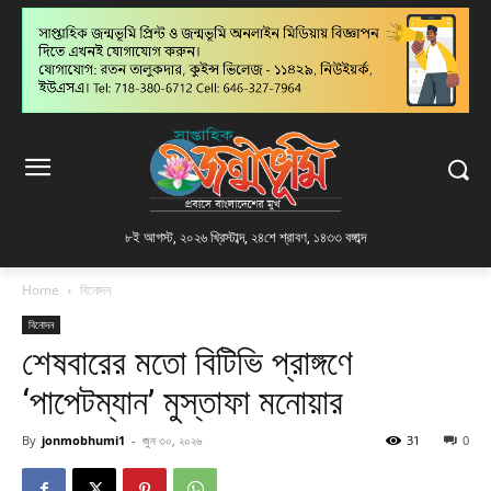
৮ই আগস্ট, ২০২৬ খ্রিস্টাব্দ
,
২৪শে শ্রাবণ, ১৪৩৩ বঙ্গাব্দ
Home
বিনোদন
বিনোদন
শেষবারের মতো বিটিভি প্রাঙ্গণে
‘পাপেটম্যান’ মুস্তাফা মনোয়ার
By
jonmobhumi1
-
জুন ৩০, ২০২৬
31
0