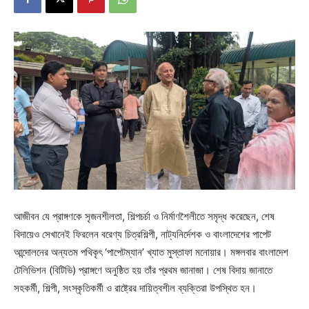
আজীবন যে প্রাঙ্গণকে সৃজনশীলতা, শিল্পচর্চা ও নির্মাণশৈলীতে সমৃদ্ধ করেছেন, শেষ
বিদায়েও সেখানেই ফিরলেন বরেণ্য চিত্রশিল্পী, নাট্যনির্দেশক ও বাংলাদেশের পাপেট
আন্দোলনের অন্যতম পথিকৃৎ ‘পাপেটম্যান’ খ্যাত মুস্তাফা মনোয়ার। মঙ্গলবার বাংলাদেশ
টেলিভিশন (বিটিভি) প্রাঙ্গণে অনুষ্ঠিত হয় তাঁর প্রথম জানাজা। শেষ বিদায় জানাতে
সহকর্মী, শিল্পী, সংস্কৃতিকর্মী ও রাষ্ট্রের দায়িত্বশীল ব্যক্তিরা উপস্থিত হন।