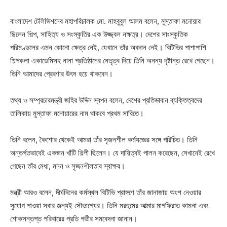
বাংলাদেশ টেলিভিশনের মহাপরিচালক মো. মাহবুবুল আলম বলেন, মুস্তাফা মনোয়ার
ছিলেন শিল্প, সাহিত্য ও সংস্কৃতির এক উজ্জ্বল নক্ষত্র। দেশের সাংস্কৃতিক
পরিমণ্ডলের এমন কোনো ক্ষেত্র নেই, যেখানে তাঁর অবদান নেই। বিটিভির পাশাপাশি
শিল্পকলা একাডেমিসহ নানা প্রতিষ্ঠানের নেতৃত্ব দিয়ে তিনি অনন্য দৃষ্টান্ত রেখে গেছেন।
তিনি আমাদের প্রেরণার উৎস হয়ে থাকবেন।
তথ্য ও সম্প্রচারমন্ত্রী জহির উদ্দিন স্বপন বলেন, দেশের প্রতিভাবান ব্যক্তিত্বদের
তালিকায় মুস্তাফা মনোয়ারের নাম থাকবে প্রথম সারিতে।
তিনি বলেন, কৈশোর থেকেই আমরা তাঁর সৃজনশীল কর্মযজ্ঞের সঙ্গে পরিচিত। তিনি
অন্তর্গতভাবেই একজন খাঁটি শিল্পী ছিলেন। যে দায়িত্বই পালন করেছেন, সেখানেই রেখে
গেছেন তাঁর মেধা, মনন ও সৃজনশীলতার স্বাক্ষর।
মন্ত্রী আরও বলেন, দীর্ঘদিনের কর্মস্থল বিটিভি প্রাঙ্গণে তাঁর জানাজায় অংশ নেওয়ার
সুযোগ পাওয়া সবার জন্যই সৌভাগ্যের। তিনি মরহুমের আত্মার মাগফিরাত কামনা এবং
শোকসন্তপ্ত পরিবারের প্রতি গভীর সমবেদনা জানান।