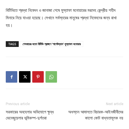
বিটিভিতে শ্রদ্ধা নিবেদন ও জানাজা শেষে মুস্তাফা মনোয়ারের মরদেহ কেন্দ্রীয় শহীদ
মিনারে নিয়ে যাওয়া হয়েছে। সেখানে সর্বস্তরের মানুষের শ্রদ্ধা নিবেদনের জন্য রাখা
হয়।
TAGS
শেষবারের মতো বিটিভি প্রাঙ্গণে ‘পাপেটম্যান’ মুস্তাফা মনোয়ার
Previous article
Next article
সরকারের অবহেলার অভিযোগে ক্ষুব্ধ
অধস্তন আদালতে বিচারক-আইনজীবীদের
ভেনেজুয়েলার ভূমিকম্প-দুর্গতরা
কালো কোট বাধ্যতামূলক নয়