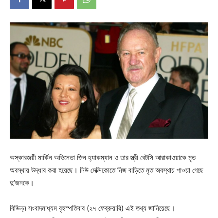
অস্কারজয়ী মার্কিন অভিনেতা জিন হ্যাকম্যান ও তার স্ত্রী বেটসি আরাকাওয়াকে মৃত
অবস্থায় উদ্ধার করা হয়েছে। নিউ মেক্সিকোতে নিজ বাড়িতে মৃত অবস্থায় পাওয়া গেছে
দু’জনকে।
বিভিন্ন সংবাদমাধ্যম বৃহস্পতিবার (২৭ ফেব্রুয়ারি) এই তথ্য জানিয়েছে।