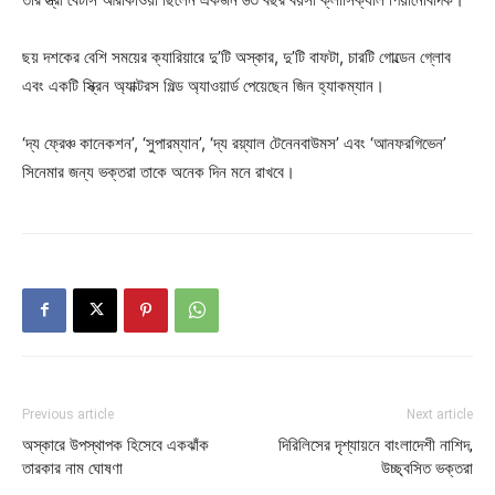
ছয় দশকের বেশি সময়ের ক্যারিয়ারে দু’টি অস্কার, দু’টি বাফটা, চারটি গোল্ডেন গ্লোব
এবং একটি স্ক্রিন অ্যাক্টরস গিল্ড অ্যাওয়ার্ড পেয়েছেন জিন হ্যাকম্যান।
‘দ্য ফ্রেঞ্চ কানেকশন’, ‘সুপারম্যান’, ‘দ্য রয়্যাল টেনেনবাউমস’ এবং ‘আনফরগিভেন’
সিনেমার জন্য ভক্তরা তাকে অনেক দিন মনে রাখবে।
Previous article
Next article
অস্কারে উপস্থাপক হিসেবে একঝাঁক
দিরিলিসের দৃশ্যায়নে বাংলাদেশী নাশিদ,
তারকার নাম ঘোষণা
উচ্ছ্বসিত ভক্তরা