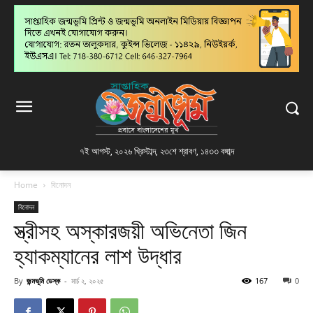
৭ই আগস্ট, ২০২৬ খ্রিস্টাব্দ
,
২৩শে শ্রাবণ, ১৪৩৩ বঙ্গাব্দ
Home
বিনোদন
বিনোদন
স্ত্রীসহ অস্কারজয়ী অভিনেতা জিন
হ্যাকম্যানের লাশ উদ্ধার
By
জন্মভূমি ডেস্ক
-
মার্চ ২, ২০২৫
167
0