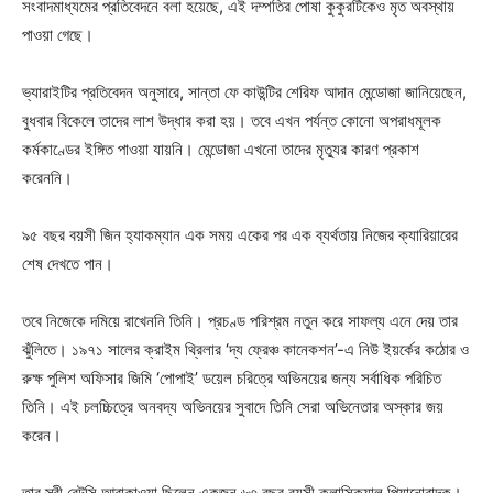
সংবাদমাধ্যমের প্রতিবেদনে বলা হয়েছে, এই দম্পতির পোষা কুকুরটিকেও মৃত অবস্থায়
পাওয়া গেছে।
ভ্যারাইটির প্রতিবেদন অনুসারে, সান্তা ফে কাউন্টির শেরিফ আদান মেন্ডোজা জানিয়েছেন,
বুধবার বিকেলে তাদের লাশ উদ্ধার করা হয়। তবে এখন পর্যন্ত কোনো অপরাধমূলক
কর্মকাণ্ডের ইঙ্গিত পাওয়া যায়নি। মেন্ডোজা এখনো তাদের মৃত্যুর কারণ প্রকাশ
করেননি।
৯৫ বছর বয়সী জিন হ্যাকম্যান এক সময় একের পর এক ব্যর্থতায় নিজের ক্যারিয়ারের
শেষ দেখতে পান।
তবে নিজেকে দমিয়ে রাখেননি তিনি। প্রচণ্ড পরিশ্রম নতুন করে সাফল্য এনে দেয় তার
ঝুঁলিতে। ১৯৭১ সালের ক্রাইম থ্রিলার ‘দ্য ফ্রেঞ্চ কানেকশন’-এ নিউ ইয়র্কের কঠোর ও
রুক্ষ পুলিশ অফিসার জিমি ‘পোপাই’ ডয়েল চরিত্রে অভিনয়ের জন্য সর্বাধিক পরিচিত
তিনি। এই চলচ্চিত্রে অনবদ্য অভিনয়ের সুবাদে তিনি সেরা অভিনেতার অস্কার জয়
করেন।
তার স্ত্রী বেটসি আরাকাওয়া ছিলেন একজন ৬৩ বছর বয়সী ক্লাসিক্যাল পিয়ানোবাদক।