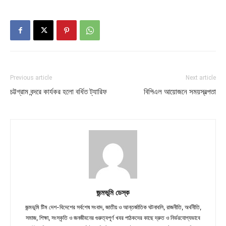
Previous article
Next article
চট্টগ্রাম বন্দরে কার্যকর হলো বর্ধিত ট্যারিফ
বিপিএল আয়োজনে সময়স্বল্পতা
জন্মভূমি ডেস্ক
জন্মভূমি টিম দেশ-বিদেশের সর্বশেষ সংবাদ, জাতীয় ও আন্তর্জাতিক ঘটনাবলি, রাজনীতি, অর্থনীতি,
সমাজ, শিক্ষা, সংস্কৃতি ও জনজীবনের গুরুত্বপূর্ণ খবর পাঠকদের কাছে দ্রুত ও নির্ভরযোগ্যভাবে