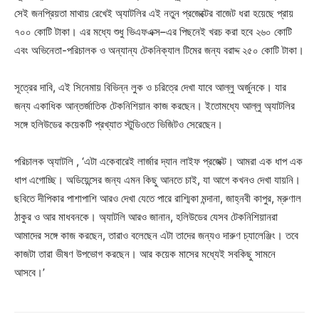
সেই জনপ্রিয়তা মাথায় রেখেই অ্যাটলির এই নতুন প্রজেক্টের বাজেট ধরা হয়েছে প্রায়
৭০০ কোটি টাকা। এর মধ্যে শুধু ভিএফএক্স–এর পিছনেই খরচ করা হবে ২৬০ কোটি
এবং অভিনেতা-পরিচালক ও অন্যান্য টেকনিক্যাল টিমের জন্য বরাদ্দ ২৫০ কোটি টাকা।
সূত্রের দাবি, এই সিনেমায় বিভিন্ন লুক ও চরিত্রে দেখা যাবে আল্লু অর্জুনকে। যার
জন্য একাধিক আন্তর্জাতিক টেকনিশিয়ান কাজ করছেন। ইতোমধ্যে আল্লু অ্যাটলির
সঙ্গে হলিউডের কয়েকটি প্রখ্যাত স্টুডিওতে ভিজিটও সেরেছেন।
পরিচালক অ্যাটলি , ‘এটা একেবারেই লার্জার দ্যান লাইফ প্রজেক্ট। আমরা এক ধাপ এক
ধাপ এগোচ্ছি। অডিয়েন্সের জন্য এমন কিছু আনতে চাই, যা আগে কখনও দেখা যায়নি।
ছবিতে দীপিকার পাশাপাশি আরও দেখা যেতে পারে রাশ্মিকা মন্দানা, জাহ্নবী কাপুর, ম্রুণাল
ঠাকুর ও আর মাধবনকে। অ্যাটলি আরও জানান, হলিউডের যেসব টেকনিশিয়ানরা
আমাদের সঙ্গে কাজ করছেন, তারাও বলেছেন এটা তাদের জন্যও দারুণ চ্যালেঞ্জিং। তবে
কাজটা তারা ভীষণ উপভোগ করছেন। আর কয়েক মাসের মধ্যেই সবকিছু সামনে
আসবে।’