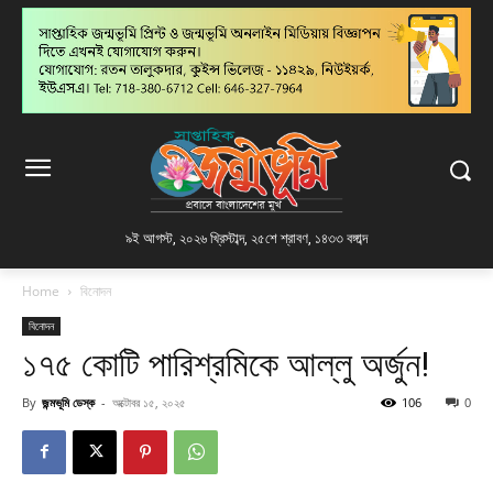
৯ই আগস্ট, ২০২৬ খ্রিস্টাব্দ
,
২৫শে শ্রাবণ, ১৪৩৩ বঙ্গাব্দ
Home
বিনোদন
বিনোদন
১৭৫ কোটি পারিশ্রমিকে আল্লু অর্জুন!
By
জন্মভূমি ডেস্ক
-
অক্টোবর ১৫, ২০২৫
106
0