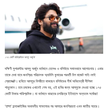
১৭৫ কোটি পারিশ্রমিকে আল্লু অর্জুন!
দক্ষিণী সুপারস্টার আল্লু অর্জুন বর্তমানে তেলেগু ও বলিউডে সমানভাবে আলোচনায়। এবার
তাকে দেখা যাবে জনপ্রিয় পরিচালক অ্যাটলি কুমারের পরবর্তী বিগ বাজেট সাই-ফাই
প্রোজেক্টে। ছবিতে আল্লুর বিপরীতে থাকছেন বলিউডের শীর্ষ অভিনেত্রী দীপিকা
পাড়ুকোন। তবে চমকের এখানেই শেষ নয়, এই ছবির জন্য আল্লুকে দেওয়া হচ্ছে ১৭৫
কোটি টাকার পারিশ্রমিক। যা বর্তমানে ভারতের চলচ্চিত্র ইতিহাসে অন্যতম সর্বোচ্চ!
‘পুষ্পা’ ফ্র্যাঞ্চাইজির অভাবনীয় সাফল্যের পর আল্লুর জনপ্রিয়তা এখন জাতীয় স্তরে।