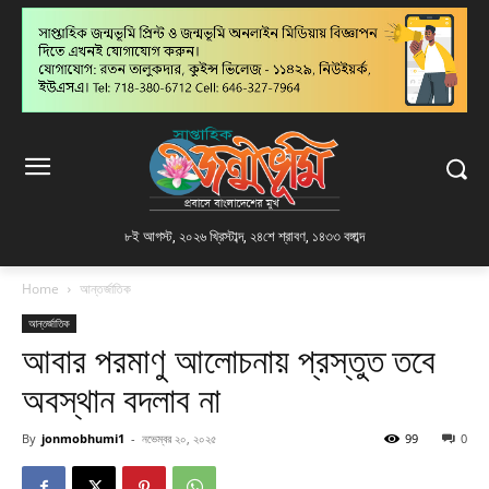
৮ই আগস্ট, ২০২৬ খ্রিস্টাব্দ
,
২৪শে শ্রাবণ, ১৪৩৩ বঙ্গাব্দ
Home
আন্তর্জাতিক
আন্তর্জাতিক
আবার পরমাণু আলোচনায় প্রস্তুত তবে
অবস্থান বদলাব না
By
jonmobhumi1
-
নভেম্বর ২০, ২০২৫
99
0