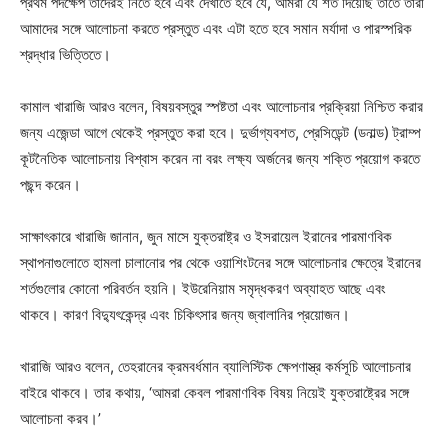
প্রথম পদক্ষেপ তাদেরই নিতে হবে এবং দেখাতে হবে যে, আমরা যে শর্ত দিয়েছি তাতে তারা
আমাদের সঙ্গে আলোচনা করতে প্রস্তুত এবং এটা হতে হবে সমান মর্যাদা ও পারস্পরিক
শ্রদ্ধার ভিত্তিতে।
কামাল খারাজি আরও বলেন, বিষয়বস্তুর স্পষ্টতা এবং আলোচনার প্রক্রিয়া নিশ্চিত করার
জন্য এজেন্ডা আগে থেকেই প্রস্তুত করা হবে। দুর্ভাগ্যবশত, প্রেসিডেন্ট (ডনাল্ড) ট্রাম্প
কূটনৈতিক আলোচনায় বিশ্বাস করেন না বরং লক্ষ্য অর্জনের জন্য শক্তি প্রয়োগ করতে
পছন্দ করেন।
সাক্ষাৎকারে খারাজি জানান, জুন মাসে যুক্তরাষ্ট্র ও ইসরায়েল ইরানের পারমাণবিক
স্থাপনাগুলোতে হামলা চালানোর পর থেকে ওয়াশিংটনের সঙ্গে আলোচনার ক্ষেত্রে ইরানের
শর্তগুলোর কোনো পরিবর্তন হয়নি। ইউরেনিয়াম সমৃদ্ধকরণ অব্যাহত আছে এবং
থাকবে। কারণ বিদ্যুৎকেন্দ্র এবং চিকিৎসার জন্য জ্বালানির প্রয়োজন।
খারাজি আরও বলেন, তেহরানের ক্রমবর্ধমান ব্যালিস্টিক ক্ষেপণাস্ত্র কর্মসূচি আলোচনার
বাইরে থাকবে। তার কথায়, ‘আমরা কেবল পারমাণবিক বিষয় নিয়েই যুক্তরাষ্ট্রের সঙ্গে
আলোচনা করব।’