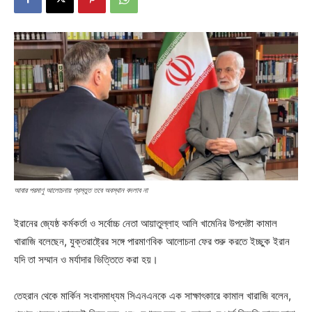
আবার পরমাণু আলোচনায় প্রস্তুত তবে অবস্থান বদলাব না
ইরানের জ্যেষ্ঠ কর্মকর্তা ও সর্বোচ্চ নেতা আয়াতুল্লাহ আলি খামেনির উপদেষ্টা কামাল
খারাজি বলেছেন, যুক্তরাষ্ট্রের সঙ্গে পারমাণবিক আলোচনা ফের শুরু করতে ইচ্ছুক ইরান
যদি তা সম্মান ও মর্যাদার ভিত্তিতে করা হয়।
তেহরান থেকে মার্কিন সংবাদমাধ্যম সিএনএনকে এক সাক্ষাৎকারে কামাল খারাজি বলেন,