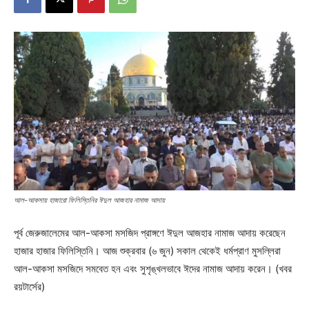
আল-আকসায় হাজারো ফিলিস্তিনির ঈদুল আজহার নামাজ আদায়
পূর্ব জেরুজালেমের আল-আকসা মসজিদ প্রাঙ্গণে ঈদুল আজহার নামাজ আদায় করেছেন
হাজার হাজার ফিলিস্তিনি। আজ শুক্রবার (৬ জুন) সকাল থেকেই ধর্মপ্রাণ মুসল্লিরা
আল-আকসা মসজিদে সমবেত হন এবং সুশৃঙ্খলভাবে ঈদের নামাজ আদায় করেন। (খবর
রয়টার্সের)