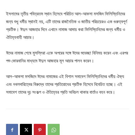
ইসলামের তৃতীয় পবিত্রতম স্থান হিসেবে পরিচিত আল-আকসা মসজিদ ফিলিস্তিনিদের
জন্য শুধু ধর্মীয় স্থানই নয়, এটি তাদের রাজনৈতিক ও জাতীয় পরিচয়েরও এক গুরুত্বপূর্ণ
প্রতীক। ঈদুল আজহার দিনে এখানে নামাজ আদায় করা ফিলিস্তিনিদের জন্য ধর্মীয় ও
ঐতিহ্যবাহী আচার।
ঈদের নামাজ শেষে মুসল্লিরা একে অপরের সঙ্গে ঈদের শুভেচ্ছা বিনিময় করেন এবং এরপর
পশু কোরবানির মাধ্যমে ঈদুল আজহার মূল আচার পালন করেন।
আল-আকসা মসজিদে ঈদের নামাজের এই বিশাল সমাবেশ ফিলিস্তিনিদের ধর্মীয় ঐক্য
এবং দখলদারিত্বের বিরুদ্ধে তাদের প্রতিরোধের প্রতীক হিসেবে বিবেচিত হচ্ছে। এই
সমাবেশ তাদের দৃঢ় সংকল্প ও ঐতিহ্যের প্রতি অবিচল থাকার বার্তাও বহন করে।