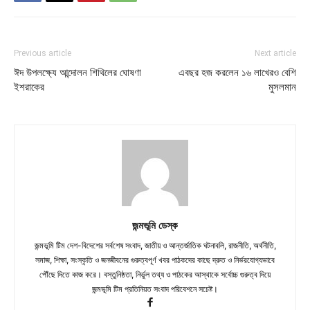
Previous article
Next article
ঈদ উপলক্ষ্যে আন্দোলন শিথিলের ঘোষণা
এবছর হজ করলেন ১৬ লাখেরও বেশি
ইশরাকের
মুসলমান
জন্মভূমি ডেস্ক
জন্মভূমি টিম দেশ-বিদেশের সর্বশেষ সংবাদ, জাতীয় ও আন্তর্জাতিক ঘটনাবলি, রাজনীতি, অর্থনীতি,
সমাজ, শিক্ষা, সংস্কৃতি ও জনজীবনের গুরুত্বপূর্ণ খবর পাঠকদের কাছে দ্রুত ও নির্ভরযোগ্যভাবে
পৌঁছে দিতে কাজ করে। বস্তুনিষ্ঠতা, নির্ভুল তথ্য ও পাঠকের আস্থাকে সর্বোচ্চ গুরুত্ব দিয়ে
জন্মভূমি টিম প্রতিনিয়ত সংবাদ পরিবেশনে সচেষ্ট।