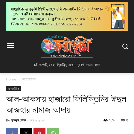
৯ই আগস্ট, ২০২৬ খ্রিস্টাব্দ
,
২৫শে শ্রাবণ, ১৪৩৩ বঙ্গাব্দ
Home
আন্তর্জাতিক
আন্তর্জাতিক
আল-আকসায় হাজারো ফিলিস্তিনির ঈদুল
আজহার নামাজ আদায়
By
জন্মভূমি ডেস্ক
-
জুন ৬, ২০২৫
174
0