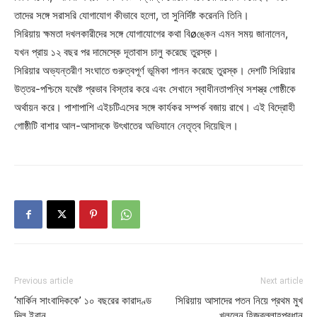
তাদের সঙ্গে সরাসরি যোগাযোগ কীভাবে হলো, তা সুনির্দিষ্ট করেননি তিনি।
সিরিয়ায় ক্ষমতা দখলকারীদের সঙ্গে যোগাযোগের কথা বিøঙ্কেন এমন সময় জানালেন,
যখন প্রায় ১২ বছর পর দামেস্কে দূতাবাস চালু করেছে তুরস্ক।
সিরিয়ার অভ্যন্তরীণ সংঘাতে গুরুত্বপূর্ণ ভূমিকা পালন করেছে তুরস্ক। দেশটি সিরিয়ার
উত্তর-পশ্চিমে যথেষ্ট প্রভাব বিস্তার করে এবং সেখানে স্বাধীনতাপন্থি সশস্ত্র গোষ্ঠীকে
অর্থায়ন করে। পাশাপাশি এইচটিএসের সঙ্গে কার্যকর সম্পর্ক বজায় রাখে। এই বিদ্রোহী
গোষ্ঠীটি বাশার আল-আসাদকে উৎখাতের অভিযানে নেতৃত্ব দিয়েছিল।
Previous article
Next article
‘মার্কিন সাংবাদিককে’ ১০ বছরের কারাদণ্ড
সিরিয়ায় আসাদের পতন নিয়ে প্রথম মুখ
দিল ইরান
খুললেন হিজবুল্লাহপ্রধান