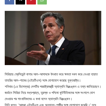
সিরিয়ায় প্রেসিডেন্ট বাশার আল-আসাদকে উৎখাত করে ক্ষমতা দখল করে নেওয়া হায়াত
তাহরির আল-শামের (এইচটিএস) সঙ্গে যোগাযোগ করেছে যুক্তরাষ্ট্র।
শনিবার (১৪ ডিসেম্বর) দেশটির পররাষ্ট্রমন্ত্রী অ্যান্থনি বিøঙ্কেন এ তথ্য জানিয়েছেন।
জর্ডানে সিরিয়া নিয়ে মধ্যপ্রাচ্য, তুরস্ক ও পশ্চিমা কূটনীতিকদের সঙ্গে সংলাপে যোগ
দেওয়ার পর সাংবাদিকদের এ কথা বলেন অ্যান্থনি বিøঙ্কেন।
তিনি বলেন, ‘আমরা এইচটিএস এবং অন্যান্য গোষ্ঠীর সঙ্গে যোগাযোগ করেছি।’ তবে