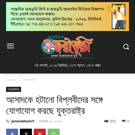
৬ই আগস্ট, ২০২৬ খ্রিস্টাব্দ
,
২২শে শ্রাবণ, ১৪৩৩ বঙ্গাব্দ
Home
আন্তর্জাতিক
আন্তর্জাতিক
আসাদকে হটানো বিপ্লবীদের সঙ্গে
যোগাযোগ করছে যুক্তরাষ্ট্র
By
jonmobhumi1
-
ডিসেম্বর ১৫, ২০২৪
212
0