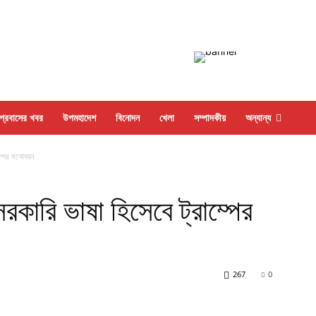
প্রবাসের খবর
উপমহাদেশ
বিনোদন
খেলা
সম্পাদকীয়
অন্যান্য
ম্পের মনোনয়ন
সরকারি ভাষা হিসেবে ট্রাম্পের
267
0