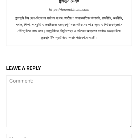
জন্মভূমি ডেস্ক
https://jonmobhumi.com
জন্মভূমি টিম দেশ-বিদেশের সর্বশেষ সংবাদ, জাতীয় ও আন্তর্জাতিক ঘটনাবলি, রাজনীতি, অর্থনীতি,
সমাজ, শিক্ষা, সংস্কৃতি ও জনজীবনের গুরুত্বপূর্ণ খবর পাঠকদের কাছে দ্রুত ও নির্ভরযোগ্যভাবে
পৌঁছে দিতে কাজ করে। বস্তুনিষ্ঠতা, নির্ভুল তথ্য ও পাঠকের আস্থাকে সর্বোচ্চ গুরুত্ব দিয়ে
জন্মভূমি টিম প্রতিনিয়ত সংবাদ পরিবেশনে সচেষ্ট।
LEAVE A REPLY