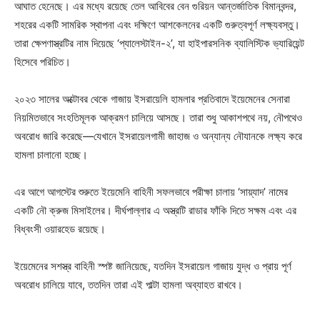
আঘাত হেনেছে। এর মধ্যে রয়েছে তেল আবিবের বেন গুরিয়ন আন্তর্জাতিক বিমানবন্দর,
শহরের একটি সামরিক স্থাপনা এবং দক্ষিণে আশকেলনের একটি গুরুত্বপূর্ণ লক্ষ্যবস্তু।
তারা ক্ষেপণাস্ত্রটির নাম দিয়েছে ‘প্যালেস্টাইন-২’, যা হাইপারসনিক ব্যালিস্টিক ভ্যারিয়েন্ট
হিসেবে পরিচিত।
২০২৩ সালের অক্টোবর থেকে গাজায় ইসরায়েলি হামলার প্রতিবাদে ইয়েমেনের সেনারা
নিয়মিতভাবে সংহতিমূলক আক্রমণ চালিয়ে আসছে। তারা শুধু আকাশপথে নয়, নৌপথেও
অবরোধ জারি করেছে—যেখানে ইসরায়েলগামী জাহাজ ও অন্যান্য নৌযানকে লক্ষ্য করে
হামলা চালানো হচ্ছে।
এর আগে আগস্টের শুরুতে ইয়েমেনি বাহিনী সফলভাবে পরীক্ষা চালায় ‘সায়্যাদ’ নামের
একটি নৌ ক্রুজ মিসাইলের। দীর্ঘপাল্লার এ অস্ত্রটি রাডার ফাঁকি দিতে সক্ষম এবং এর
বিধ্বংসী ওয়ারহেড রয়েছে।
ইয়েমেনের সশস্ত্র বাহিনী স্পষ্ট জানিয়েছে, যতদিন ইসরায়েল গাজায় যুদ্ধ ও প্রায় পূর্ণ
অবরোধ চালিয়ে যাবে, ততদিন তারা এই পাল্টা হামলা অব্যাহত রাখবে।