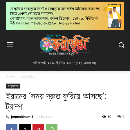
৭ই আগস্ট, ২০২৬ খ্রিস্টাব্দ
,
২৩শে শ্রাবণ, ১৪৩৩ বঙ্গাব্দ
Home
আন্তর্জাতিক
আন্তর্জাতিক
ইরানের ‘সময় দ্রুত ফুরিয়ে আসছে’:
ট্রাম্প
By
jonmobhumi1
-
মে ১৮, ২০২৬
30
0