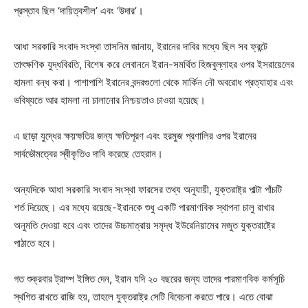
প্রস্তাব ছিল ‘দায়িত্বশীল’ এবং ‘উদার’।
আধা সরকারি সংবাদ সংস্থা তাসনিম জানায়, ইরানের দাবির মধ্যে ছিল সব ফ্রন্টে
তাৎক্ষণিক যুদ্ধবিরতি, বিশেষ করে লেবাননে ইরান-সমর্থিত হিজবুল্লাহর ওপর ইসরায়েলের
হামলা বন্ধ করা। পাশাপাশি ইরানের বন্দরগুলো থেকে মার্কিন নৌ অবরোধ প্রত্যাহার এবং
ভবিষ্যতে আর হামলা না চালানোর নিশ্চয়তাও চাওয়া হয়েছে।
এ ছাড়া যুদ্ধের ক্ষয়ক্ষতির জন্য ক্ষতিপূরণ এবং হরমুজ প্রণালির ওপর ইরানের
সার্বভৌমত্বের স্বীকৃতিও দাবি করেছে তেহরান।
অন্যদিকে আধা সরকারি সংবাদ সংস্থা ফারসের তথ্য অনুযায়ী, যুক্তরাষ্ট্র পাল্টা পাঁচটি
শর্ত দিয়েছে। এর মধ্যে রয়েছে-ইরানকে শুধু একটি পারমাণবিক স্থাপনা চালু রাখার
অনুমতি দেওয়া হবে এবং তাদের উচ্চমাত্রায় সমৃদ্ধ ইউরেনিয়ামের মজুত যুক্তরাষ্ট্রে
পাঠাতে হবে।
গত শুক্রবার ট্রাম্প ইঙ্গিত দেন, ইরান যদি ২০ বছরের জন্য তাদের পারমাণবিক কর্মসূচি
স্থগিত রাখতে রাজি হয়, তাহলে যুক্তরাষ্ট্র সেটি বিবেচনা করতে পারে। এতে বোঝা