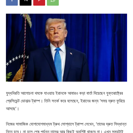
যুদ্ধবিরতি আলোচনা থমকে যাওয়ায় ইরানকে আবারও কড়া বার্তা দিয়েছেন যুক্তরাষ্ট্রের
প্রেসিডেন্ট ডোনাল্ড ট্রাম্প। তিনি সতর্ক করে বলেছেন, ইরানের জন্য ‘সময় দ্রুত ফুরিয়ে
আসছে’।
নিজের সামাজিক যোগাযোগমাধ্যম ট্রুথ সোশ্যালে ট্রাম্প লেখেন, ‘তাদের দ্রুত সিদ্ধান্ত
নিতে হবে। না হলে শেষ পর্যন্ত তাদের আর কিছুই অবশিষ্ট থাকবে না। এখন সময়টাই