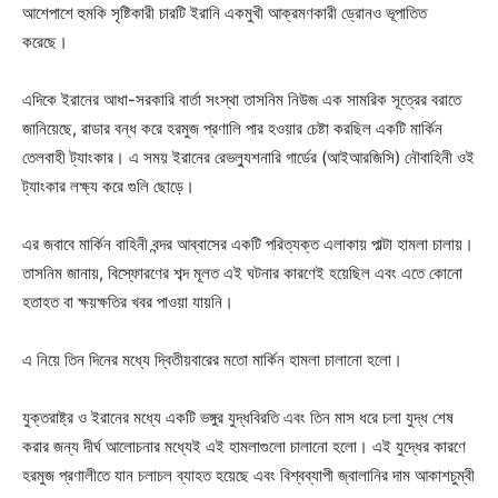
আশেপাশে হুমকি সৃষ্টিকারী চারটি ইরানি একমুখী আক্রমণকারী ড্রোনও ভূপাতিত
করেছে।
এদিকে ইরানের আধা-সরকারি বার্তা সংস্থা তাসনিম নিউজ এক সামরিক সূত্রের বরাতে
জানিয়েছে, রাডার বন্ধ করে হরমুজ প্রণালি পার হওয়ার চেষ্টা করছিল একটি মার্কিন
তেলবাহী ট্যাংকার। এ সময় ইরানের রেভল্যুশনারি গার্ডের (আইআরজিসি) নৌবাহিনী ওই
ট্যাংকার লক্ষ্য করে গুলি ছোড়ে।
এর জবাবে মার্কিন বাহিনী বন্দর আব্বাসের একটি পরিত্যক্ত এলাকায় পাল্টা হামলা চালায়।
তাসনিম জানায়, বিস্ফোরণের শব্দ মূলত এই ঘটনার কারণেই হয়েছিল এবং এতে কোনো
হতাহত বা ক্ষয়ক্ষতির খবর পাওয়া যায়নি।
এ নিয়ে তিন দিনের মধ্যে দ্বিতীয়বারের মতো মার্কিন হামলা চালানো হলো।
যুক্তরাষ্ট্র ও ইরানের মধ্যে একটি ভঙ্গুর যুদ্ধবিরতি এবং তিন মাস ধরে চলা যুদ্ধ শেষ
করার জন্য দীর্ঘ আলোচনার মধ্যেই এই হামলাগুলো চালানো হলো। এই যুদ্ধের কারণে
হরমুজ প্রণালীতে যান চলাচল ব্যাহত হয়েছে এবং বিশ্বব্যাপী জ্বালানির দাম আকাশচুম্বী