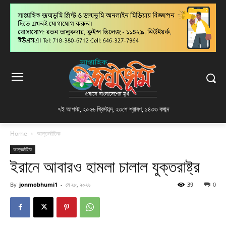
৭ই আগস্ট, ২০২৬ খ্রিস্টাব্দ
,
২৩শে শ্রাবণ, ১৪৩৩ বঙ্গাব্দ
Home
আন্তর্জাতিক
আন্তর্জাতিক
ইরানে আবারও হামলা চালাল যুক্তরাষ্ট্র
By
jonmobhumi1
-
মে ২৮, ২০২৬
39
0