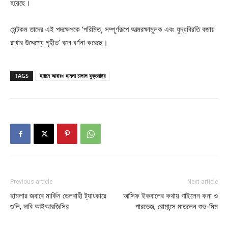
হয়েছে।
সেন্টকম তাদের এই পদক্ষেপকে ‘পরিমিত, সম্পূর্ণরূপে আত্মরক্ষামূলক এবং যুদ্ধবিরতি বজায়
রাখার উদ্দেশ্যে গৃহীত’ বলে বর্ণনা করেছে।
TAGS
ইরানে আবারও হামলা চালাল যুক্তরাষ্ট্র
Previous article
Next article
হামলার জবাবে মার্কিন তেলবাহী ট্যাংকারে
আসিফ ইকবালের কথায় গাইলেন কনা ও
গুলি, দাবি আইআরজিসির
পারভেজ, রোমান্সে মাতলেন শুভ-মিম