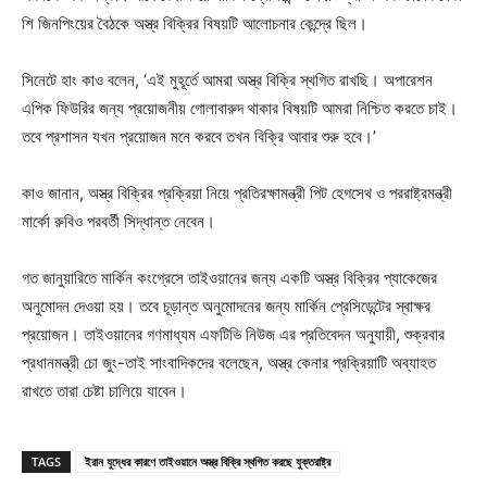
শি জিনপিংয়ের বৈঠকে অস্ত্র বিক্রির বিষয়টি আলোচনার কেন্দ্রে ছিল।
সিনেটে হাং কাও বলেন, ‘এই মুহূর্তে আমরা অস্ত্র বিক্রি স্থগিত রাখছি। অপারেশন
এপিক ফিউরির জন্য প্রয়োজনীয় গোলাবারুদ থাকার বিষয়টি আমরা নিশ্চিত করতে চাই।
তবে প্রশাসন যখন প্রয়োজন মনে করবে তখন বিক্রি আবার শুরু হবে।’
কাও জানান, অস্ত্র বিক্রির প্রক্রিয়া নিয়ে প্রতিরক্ষামন্ত্রী পিট হেগসেথ ও পররাষ্ট্রমন্ত্রী
মার্কো রুবিও পরবর্তী সিদ্ধান্ত নেবেন।
গত জানুয়ারিতে মার্কিন কংগ্রেসে তাইওয়ানের জন্য একটি অস্ত্র বিক্রির প্যাকেজের
অনুমোদন দেওয়া হয়। তবে চূড়ান্ত অনুমোদনের জন্য মার্কিন প্রেসিডেন্টের স্বাক্ষর
প্রয়োজন। তাইওয়ানের গণমাধ্যম এফটিভি নিউজ এর প্রতিবেদন অনুযায়ী, শুক্রবার
প্রধানমন্ত্রী চো জুং-তাই সাংবাদিকদের বলেছেন, অস্ত্র কেনার প্রক্রিয়াটি অব্যাহত
রাখতে তারা চেষ্টা চালিয়ে যাবেন।
TAGS
ইরান যুদ্ধের কারণে তাইওয়ানে অস্ত্র বিক্রি স্থগিত করছে যুক্তরাষ্ট্র