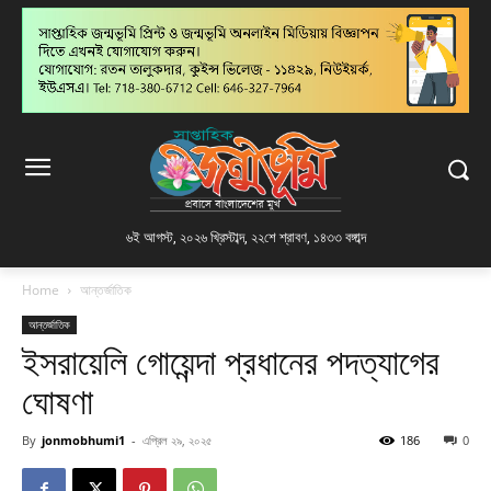
৬ই আগস্ট, ২০২৬ খ্রিস্টাব্দ
,
২২শে শ্রাবণ, ১৪৩৩ বঙ্গাব্দ
Home
আন্তর্জাতিক
আন্তর্জাতিক
ইসরায়েলি গোয়েন্দা প্রধানের পদত্যাগের
ঘোষণা
By
jonmobhumi1
-
এপ্রিল ২৯, ২০২৫
186
0