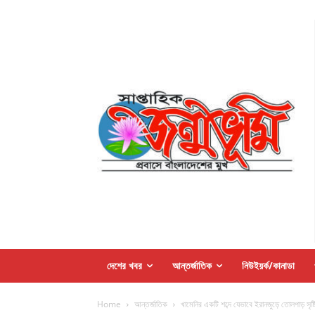
দেশের খবর
আন্তর্জাতিক
নিউইয়র্ক/কানাডা
Home
আন্তর্জাতিক
খামেনির একটি শব্দে যেভাবে ইরানজুড়ে তোলপাড় সৃষ্