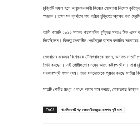
চুক্তিটি সফল হলে অনুমোদনকারী হিসেবে মোজতবা নিজেও কৃতিত্ব 
পারবেন। তখন সব ব্যর্থতার দায় বর্তাবে চুক্তিতে স্বাক্ষর করা প্র
আলী খামেনি ২০১৫ সালের পারমাণবিক চুক্তির সময়ও ঠিক এমন কা
দিয়েছিলেন। কিন্তু তৎকালীন প্রেসিডেন্ট হাসান রুহানির সরকারের
তেহরানের একজন বিশ্লেষক টেলিগ্রাফকে বলেন, অন্তত সাতটি গোষ্ঠ
তৈরি করছেন। এই গোষ্ঠীগুলোর মধ্যে আছে কট্টরপন্থীরা। তারা 
সরকারপন্থী গণমাধ্যম। তারা সমঝোতাকে প্রচার করছে জাতীয় ব
সাতটি গোষ্ঠীর মধ্যে একাংশ আবার মনে করছে, মোজতবার উল্লেখ
TAGS
খামেনির একটি শব্দে যেভাবে ইরানজুড়ে তোলপাড় সৃষ্টি হলো