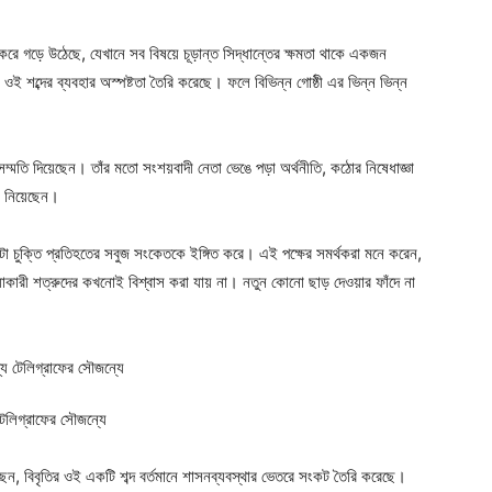
রে গড়ে উঠেছে, যেখানে সব বিষয়ে চূড়ান্ত সিদ্ধান্তের ক্ষমতা থাকে একজন
ই শব্দের ব্যবহার অস্পষ্টতা তৈরি করেছে। ফলে বিভিন্ন গোষ্ঠী এর ভিন্ন ভিন্ন
 সম্মতি দিয়েছেন। তাঁর মতো সংশয়বাদী নেতা ভেঙে পড়া অর্থনীতি, কঠোর নিষেধাজ্ঞা
ে নিয়েছেন।
াকাটা চুক্তি প্রতিহতের সবুজ সংকেতকে ইঙ্গিত করে। এই পক্ষের সমর্থকরা মনে করেন,
্যাকারী শত্রুদের কখনোই বিশ্বাস করা যায় না। নতুন কোনো ছাড় দেওয়ার ফাঁদে না
 টেলিগ্রাফের সৌজন্যে
েছেন, বিবৃতির ওই একটি শব্দ বর্তমানে শাসনব্যবস্থার ভেতরে সংকট তৈরি করেছে।