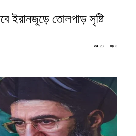
াবে ইরানজুড়ে তোলপাড় সৃষ্টি
23
0