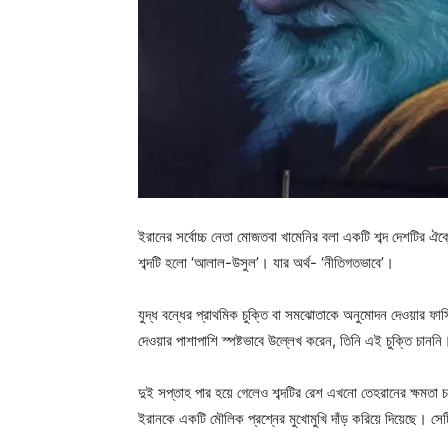
ইরানের সর্বোচ্চ নেতা মোজতবা খামেনির বলা একটি শব্দ দেশটির ঐ
শব্দটি হলো ‘আলাল-উসুল’। যার অর্থ- ‘নীতিগতভাবে’।
যুদ্ধ বন্ধের প্রাথমিক চুক্তি বা সমঝোতাকে অনুমোদন দেওয়ার ফার
দেওয়ার পাশাপাশি স্পষ্টভাবে উল্লেখ করেন, তিনি এই চুক্তি চান
দুই সপ্তাহ পার হয়ে গেলেও শব্দটির রেশ এখনো তেহরানের ক্ষমতা চর্চা
ইরানকে একটি মৌলিক প্রশ্নের মুখোমুখি দাঁড় করিয়ে দিয়েছে। সেটি 