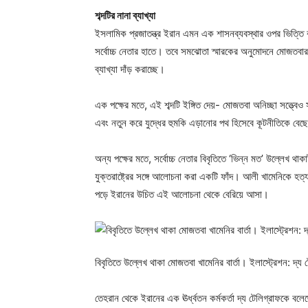
শব্দটির নানা ব্যাখ্যা
ইসলামিক প্রজাতন্ত্র ইরান এমন এক শাসনব্যবস্থার ওপর ভিত্তি ক
সর্বোচ্চ নেতার হাতে। তবে সমঝোতা স্মারকের অনুমোদনে মোজতবার ও
ব্যাখ্যা দাঁড় করাচ্ছে।
এক পক্ষের মতে, এই শব্দটি ইঙ্গিত দেয়- মোজতবা অনিচ্ছা সত্ত্বেও
এবং নতুন করে যুদ্ধের হুমকি এড়ানোর পথ হিসেবে কূটনীতিকে বেছ
অন্য পক্ষের মতে, সর্বোচ্চ নেতার বিবৃতিতে ‘ভিন্ন মত’ উল্লেখ থ
যুক্তরাষ্ট্রের সঙ্গে আলোচনা করা একটি ফাঁদ। আলী খামেনিকে হত
পড়ে ইরানের উচিত এই আলোচনা থেকে বেরিয়ে আসা।
বিবৃতিতে উল্লেখ থাকা মোজতবা খামেনির বার্তা। ইলাস্ট্রেশন: দ্য
তেহরান থেকে ইরানের এক ঊর্ধ্বতন কর্মকর্তা দ্য টেলিগ্রাফকে বল