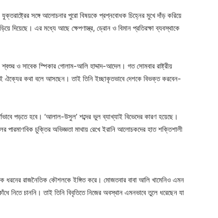
যুক্তরাষ্ট্রের সঙ্গে আলোচনার পুরো বিষয়কে প্রশ্নবোধক চিহ্নের মুখে দাঁড় করিয়ে
য়ে দিয়েছে। এর মধ্যে আছে ক্ষেপণাস্ত্র, ড্রোন ও বিমান প্রতিরক্ষা ব্যবস্থাকে
ঁর শ্বশুর ও সাবেক স্পিকার গোলাম-আলি হাদ্দাদ-আদেল। গত সোমবার রাষ্ট্রীয়
কেই ঐক্যের কথা বলে আসছেন। তাই তিনি ইচ্ছাকৃতভাবে দেশকে বিভক্ত করবেন-
র্ণভাবে পড়তে হবে। ‘আলাল-উসুল’ শব্দের ভুল ব্যাখ্যাই বিভেদের কারণ হয়েছে।
লের পারমাণবিক চুক্তির অভিজ্ঞতা মাথায় রেখে ইরানি আলোচকদের হাত শক্তিশালী
হার এক ধরনের রাজনৈতিক কৌশলকে ইঙ্গিত করে। মোজতবার বাবা আলি খামেনিও এমন
ধে নিতে চাননি। তাই তিনি বিবৃতিতে নিজের অবস্থান এমনভাবে তুলে ধরেছেন যা