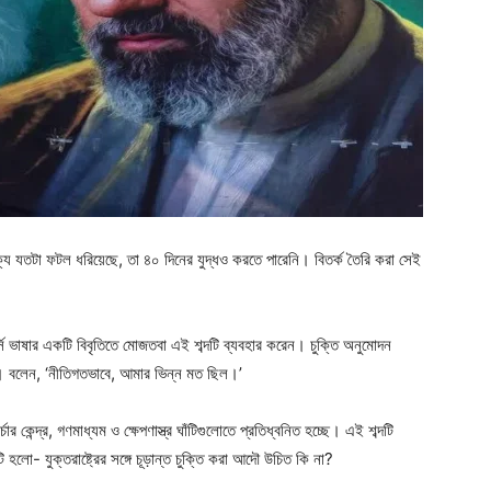
ক্যে যতটা ফটল ধরিয়েছে, তা ৪০ দিনের যুদ্ধও করতে পারেনি। বিতর্ক তৈরি করা সেই
্সি ভাষার একটি বিবৃতিতে মোজতবা এই শব্দটি ব্যবহার করেন। চুক্তি অনুমোদন
নি। বলেন, ‘নীতিগতভাবে, আমার ভিন্ন মত ছিল।’
র কেন্দ্র, গণমাধ্যম ও ক্ষেপণাস্ত্র ঘাঁটিগুলোতে প্রতিধ্বনিত হচ্ছে। এই শব্দটি
হলো- যুক্তরাষ্ট্রের সঙ্গে চূড়ান্ত চুক্তি করা আদৌ উচিত কি না?