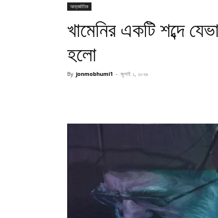
আন্তর্জাতিক
খামেনির একটি শব্দে যেভ
হলো
By
jonmobhumi1
-
জুলাই ১, ২০২৬