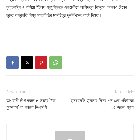
যুক্তরাষ্ট্র ও রাশিয়া স্টিলথ প্রযুক্তিতে একচেটিয়া আধিপত্য বিস্তার করলেও চীনের
দ্রুত অগ্রগতি বিশ্ব সমরনীতির মানচিত্র পুনর্লিখনের বার্তা দিচ্ছে।
Previous article
Next article
আওয়ামী লীগ ধরলে ৫ হাজার টাকা
ইসরায়েলি হামলায় নিভে গেল এক পরিবারের
পুরস্কার’ যা বললো ডিএমপি
২৫ জনের প্রাণ