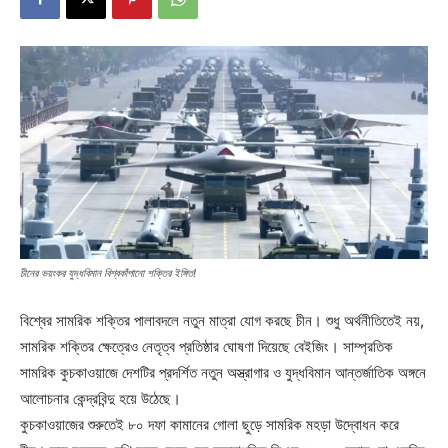
চীনের ভয়ংকর যুদ্ধবিমান বিশ্বকাঁপানো শক্তির ইঙ্গিত!
বিশ্বের সামরিক শক্তির পালাবদলে নতুন মাত্রা যোগ করছে চীন। শুধু অর্থনীতিতেই নয়,
সামরিক শক্তির ক্ষেত্রেও নেতৃত্ব প্রতিষ্ঠার ঘোষণা দিয়েছে বেইজিং। সাম্প্রতিক
সামরিক কুচকাওয়াজে দেশটির প্রদর্শিত নতুন অস্ত্রাগার ও যুদ্ধবিমান আন্তর্জাতিক অঙ্গনে
আলোচনার কেন্দ্রবিন্দু হয়ে উঠেছে।
কুচকাওয়াজের শুরুতেই ৮০ দফা কামানের গোলা ছুড়ে সামরিক মহড়া উদ্বোধন করে