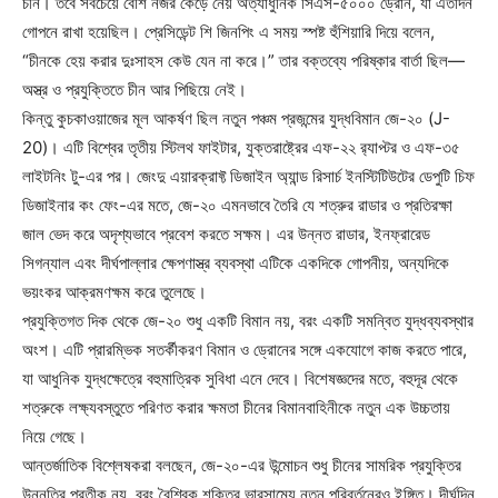
চীন। তবে সবচেয়ে বেশি নজর কেড়ে নেয় অত্যাধুনিক সিএস-৫০০০ ড্রোন, যা এতদিন
গোপনে রাখা হয়েছিল। প্রেসিডেন্ট শি জিনপিং এ সময় স্পষ্ট হুঁশিয়ারি দিয়ে বলেন,
“চীনকে হেয় করার দুঃসাহস কেউ যেন না করে।” তার বক্তব্যে পরিষ্কার বার্তা ছিল—
অস্ত্র ও প্রযুক্তিতে চীন আর পিছিয়ে নেই।
কিন্তু কুচকাওয়াজের মূল আকর্ষণ ছিল নতুন পঞ্চম প্রজন্মের যুদ্ধবিমান জে-২০ (J-
20)। এটি বিশ্বের তৃতীয় স্টিলথ ফাইটার, যুক্তরাষ্ট্রের এফ-২২ র‌্যাপ্টর ও এফ-৩৫
লাইটনিং টু-এর পর। জেংদু এয়ারক্রাফ্ট ডিজাইন অ্যান্ড রিসার্চ ইনস্টিটিউটের ডেপুটি চিফ
ডিজাইনার কং ফেং-এর মতে, জে-২০ এমনভাবে তৈরি যে শত্রুর রাডার ও প্রতিরক্ষা
জাল ভেদ করে অদৃশ্যভাবে প্রবেশ করতে সক্ষম। এর উন্নত রাডার, ইনফ্রারেড
সিগন্যাল এবং দীর্ঘপাল্লার ক্ষেপণাস্ত্র ব্যবস্থা এটিকে একদিকে গোপনীয়, অন্যদিকে
ভয়ংকর আক্রমণক্ষম করে তুলেছে।
প্রযুক্তিগত দিক থেকে জে-২০ শুধু একটি বিমান নয়, বরং একটি সমন্বিত যুদ্ধব্যবস্থার
অংশ। এটি প্রারম্ভিক সতর্কীকরণ বিমান ও ড্রোনের সঙ্গে একযোগে কাজ করতে পারে,
যা আধুনিক যুদ্ধক্ষেত্রে বহুমাত্রিক সুবিধা এনে দেবে। বিশেষজ্ঞদের মতে, বহুদূর থেকে
শত্রুকে লক্ষ্যবস্তুতে পরিণত করার ক্ষমতা চীনের বিমানবাহিনীকে নতুন এক উচ্চতায়
নিয়ে গেছে।
আন্তর্জাতিক বিশ্লেষকরা বলছেন, জে-২০-এর উন্মোচন শুধু চীনের সামরিক প্রযুক্তির
উন্নতির প্রতীক নয়, বরং বৈশ্বিক শক্তির ভারসাম্যে নতুন পরিবর্তনেরও ইঙ্গিত। দীর্ঘদিন