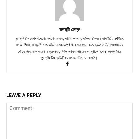
জন্মভূমি ডেস্ক
জন্মভূমি টিম দেশ-বিদেশের সর্বশেষ সংবাদ, জাতীয় ও আন্তর্জাতিক ঘটনাবলি, রাজনীতি, অর্থনীতি,
সমাজ, শিক্ষা, সংস্কৃতি ও জনজীবনের গুরুত্বপূর্ণ খবর পাঠকদের কাছে দ্রুত ও নির্ভরযোগ্যভাবে
পৌঁছে দিতে কাজ করে। বস্তুনিষ্ঠতা, নির্ভুল তথ্য ও পাঠকের আস্থাকে সর্বোচ্চ গুরুত্ব দিয়ে
জন্মভূমি টিম প্রতিনিয়ত সংবাদ পরিবেশনে সচেষ্ট।
LEAVE A REPLY