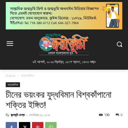
৯ই আগস্ট, ২০২৬ খ্রিস্টাব্দ
,
২৫শে শ্রাবণ, ১৪৩৩ বঙ্গাব্দ
Home
আন্তর্জাতিক
আন্তর্জাতিক
চীনের ভয়ংকর যুদ্ধবিমান বিশ্বকাঁপানো
শক্তির ইঙ্গিত!
By
জন্মভূমি ডেস্ক
-
সেপ্টেম্বর ২৩, ২০২৫
130
0