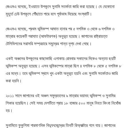
জেএমএ বলেছে, ইওয়াতে উপকূলে সুনামি সতর্কতা জারি করা হয়েছে। যে যেকোনো
মুহূর্তে ঢেউ উপকূলে পৌঁছাতে পারে বলে পূর্বাভাষ দিয়েছে সংস্থাটি।
জেএমএ বলেছে, প্রথম ভূমিকম্প আঘাত হানার পর ৫ দশমিক ৩ থেকে ৬ দশমিক ৩
মাত্রার কয়েকটি পরাঘাত (আফটারশক) অনুভূত হয়েছে। জাপানের রাষ্ট্রায়ত্ত
টেলিভিশনের সরাসরি সম্প্রচারে সমুদ্রের শান্ত দৃশ্য দেখা গেছে।
একই অঞ্চলের উপকূলের কাছাকাছি এলাকায় রোববার সকালের দিকেও অন্তত ছয়টি
ভূমিকম্প অনুভূত হয়েছে। এসব ভূমিকম্পের মাত্রা ছিল ৪ দশমিক ৮ থেকে ৫ দশমিক ৮
এর মধ্যে। তবে ভূমিকম্প স্থলে খুব একটা অনুভূত হয়নি এবং সুনামি সতর্কতাও জারি
করা হয়নি।
২০১১ সালে জাপানের ওই অঞ্চল সমুদ্রতলের ৯ মাত্রার ভয়াবহ ভূমিকম্প ও সুনামির
শিকার হয়েছিল। সেই সময় দেশটিতে প্রায় ১৮ হাজার ৫০০ মানুষ নিহত কিংবা নিখোঁজ
হয়।
সুনামিতে ফুকুশিমা পারমাণবিক বিদ্যুৎকেন্দ্রের তিনটি রিঅ্যাক্টরে গলে যায়। জাপানের