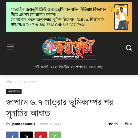
৭ই আগস্ট, ২০২৬ খ্রিস্টাব্দ
,
২৩শে শ্রাবণ, ১৪৩৩ বঙ্গাব্দ
Home
আন্তর্জাতিক
আন্তর্জাতিক
জাপানে ৬.৭ মাত্রার ভূমিকম্পের পর
সুনামির আঘাত
By
jonmobhumi1
-
নভেম্বর ১০, ২০২৫
95
0