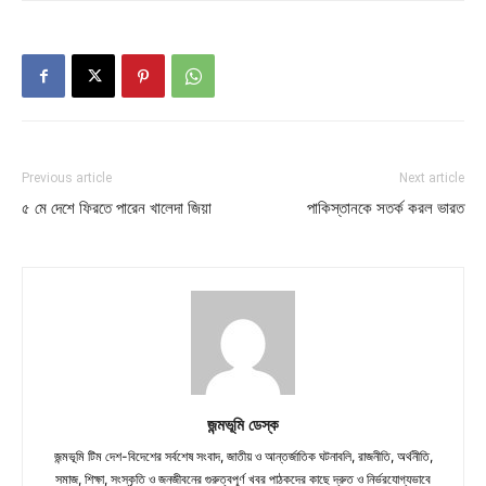
Previous article
Next article
৫ মে দেশে ফিরতে পারেন খালেদা জিয়া
পাকিস্তানকে সতর্ক করল ভারত
জন্মভূমি ডেস্ক
জন্মভূমি টিম দেশ-বিদেশের সর্বশেষ সংবাদ, জাতীয় ও আন্তর্জাতিক ঘটনাবলি, রাজনীতি, অর্থনীতি,
সমাজ, শিক্ষা, সংস্কৃতি ও জনজীবনের গুরুত্বপূর্ণ খবর পাঠকদের কাছে দ্রুত ও নির্ভরযোগ্যভাবে