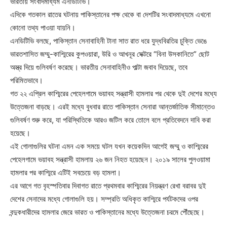
ভারতীয় সংবাদমাধ্যম এনডিটিভি।
এদিকে গতকাল রাতের ঘটনায় পাকিস্তানের পক্ষ থেকে বা দেশটির সংবাদমাধ্যমে এখনো
কোনো তথ্য পাওয়া যায়নি।
এনডিটিভি বলছে, পাকিস্তান সেনাবাহিনী টানা সাত রাত ধরে যুদ্ধবিরতির চুক্তি ভেঙে
ভারতশাসিত জম্মু-কাশ্মিরের কুপওয়ারা, উরি ও আখনূর সেক্টরে “বিনা উসকানিতে” ছোট
অস্ত্র দিয়ে গুলিবর্ষণ করেছে। ভারতীয় সেনাবাহিনীও পাল্টা জবাব দিয়েছে, তবে
পরিমিতভাবে।
গত ২২ এপ্রিল কাশ্মিরের পেহেলগামে ভয়াবহ সন্ত্রাসী হামলার পর থেকে দুই দেশের মধ্যে
উত্তেজনা বাড়ছে। এরই মধ্যে বুধবার রাতে পাকিস্তান সেনারা আন্তর্জাতিক সীমান্তেও
গুলিবর্ষণ শুরু করে, যা পরিস্থিতিকে আরও জটিল করে তোলে বলে প্রতিবেদনে দাবি করা
হয়েছে।
এই গোলাগুলির ঘটনা এমন এক সময়ে ঘটল যখন কয়েকদিন আগেই জম্মু ও কাশ্মিরের
পেহেলগামে ভয়াবহ সন্ত্রাসী হামলায় ২৬ জন নিহত হয়েছেন। ২০১৯ সালের পুলওয়ামা
হামলার পর কাশ্মিরে এটিই সবচেয়ে বড় হামলা।
এর আগে গত বৃহস্পতিবার দিবাগত রাতে প্রথমবার কাশ্মিরের নিয়ন্ত্রণ রেখা বরাবর দুই
দেশের সেনাদের মধ্যে গোলাগুলি হয়। সম্প্রতি অধিকৃত কাশ্মিরে পর্যটকদের ওপর
বন্দুকধারীদের হামলার জেরে ভারত ও পাকিস্তানের মধ্যে উত্তেজনা চরমে পৌঁছেছে।