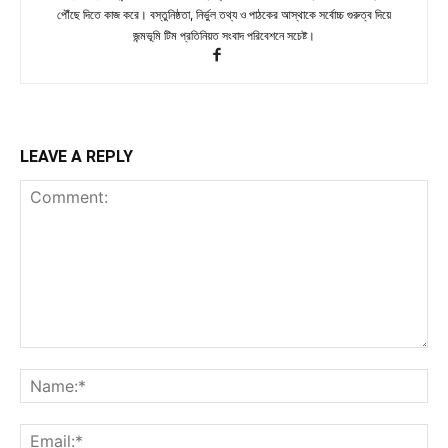
পৌঁছে দিতে কাজ করে। বস্তুনিষ্ঠতা, নির্ভুল তথ্য ও পাঠকের আস্থাকে সর্বোচ্চ গুরুত্ব দিয়ে
জন্মভূমি টিম প্রতিনিয়ত সংবাদ পরিবেশনে সচেষ্ট।
LEAVE A REPLY