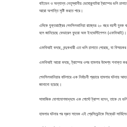
বাইডেন ও অন্যান্য নেতৃস্থানীয় ডেমোক্র্যাটরা ট্রাম্পের গুলি চা
আরো অশান্তি সৃষ্টি করতে পারে।
এদিকে যুক্তরাষ্ট্রের পেনসিলভানিয়া রাজ্যের ২০ বছর বয়সী যুবক থ
বলে জানিয়েছে ফেডারেল ব্যুরো অফ ইনভেস্টিগেশন (এফবিআই)।
এফবিআই বলছে, বন্দুকধারী এত গুলি চালাতে পেরেছে, যা বিস্ময়ক
এফবিআই আরো বলছে, ট্রাম্পের ওপর হামলার উদ্দেশ্য শনাক্ত কর
পেনসিলভানিয়ার বাটলারে এক নির্বাচনী প্রচারে হামলার ঘটনায় আহ
জানানো হয়েছে।
সামাজিক যোগাযোগমাধ্যমে এক পোস্টে ট্রাম্প বলেন, তাকে যে গু
হামলার ঘটনার পর দ্রুত সাবেক এই প্রেসিডেন্টকে সিক্রেট সার্ভিস