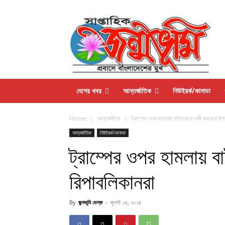
দেশের খবর
আন্তর্জাতিক
নিউইয়র্ক/কানাডা
Home
আন্তর্জাতিক
ট্রাম্পের ওপর হামলায় বাইডেনকে দায়ী করছেন রিপ
আন্তর্জাতিক
নিউইয়র্ক/কানাডা
ট্রাম্পের ওপর হামলায় 
রিপাবলিকানরা
By
জন্মভূমি ডেস্ক
-
জুলাই ১৪, ২০২৪