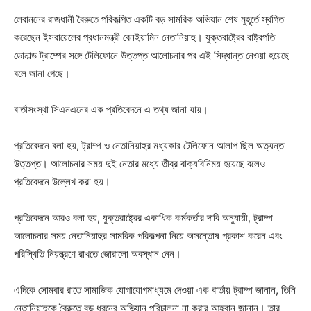
লেবাননের রাজধানী বৈরুতে পরিকল্পিত একটি বড় সামরিক অভিযান শেষ মুহূর্তে স্থগিত
করেছেন ইসরায়েলের প্রধানমন্ত্রী বেনইয়ামিন নেতানিয়াহু। যুক্তরাষ্ট্রের রাষ্ট্রপতি
ডোনাল্ড ট্রাম্পের সঙ্গে টেলিফোনে উত্তপ্ত আলোচনার পর এই সিদ্ধান্ত নেওয়া হয়েছে
বলে জানা গেছে।
বার্তাসংস্থা সিএনএনের এক প্রতিবেদনে এ তথ্য জানা যায়।
প্রতিবেদনে বলা হয়, ট্রাম্প ও নেতানিয়াহুর মধ্যকার টেলিফোন আলাপ ছিল অত্যন্ত
উত্তপ্ত। আলোচনার সময় দুই নেতার মধ্যে তীব্র বাক্যবিনিময় হয়েছে বলেও
প্রতিবেদনে উল্লেখ করা হয়।
প্রতিবেদনে আরও বলা হয়, যুক্তরাষ্ট্রের একাধিক কর্মকর্তার দাবি অনুযায়ী, ট্রাম্প
আলোচনার সময় নেতানিয়াহুর সামরিক পরিকল্পনা নিয়ে অসন্তোষ প্রকাশ করেন এবং
পরিস্থিতি নিয়ন্ত্রণে রাখতে জোরালো অবস্থান নেন।
এদিকে সোমবার রাতে সামাজিক যোগাযোগমাধ্যমে দেওয়া এক বার্তায় ট্রাম্প জানান, তিনি
নেতানিয়াহুকে বৈরুতে বড় ধরনের অভিযান পরিচালনা না করার আহ্বান জানান। তার