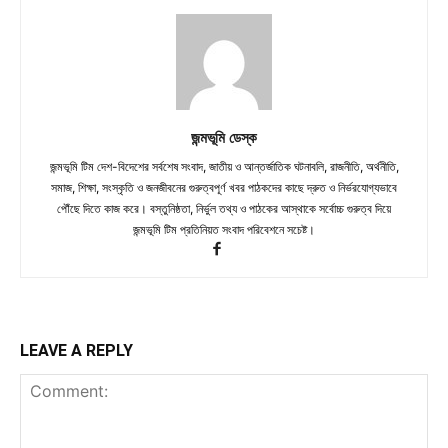
জন্মভূমি ডেস্ক
জন্মভূমি টিম দেশ-বিদেশের সর্বশেষ সংবাদ, জাতীয় ও আন্তর্জাতিক ঘটনাবলি, রাজনীতি, অর্থনীতি,
সমাজ, শিক্ষা, সংস্কৃতি ও জনজীবনের গুরুত্বপূর্ণ খবর পাঠকদের কাছে দ্রুত ও নির্ভরযোগ্যভাবে
পৌঁছে দিতে কাজ করে। বস্তুনিষ্ঠতা, নির্ভুল তথ্য ও পাঠকের আস্থাকে সর্বোচ্চ গুরুত্ব দিয়ে
জন্মভূমি টিম প্রতিনিয়ত সংবাদ পরিবেশনে সচেষ্ট।
LEAVE A REPLY