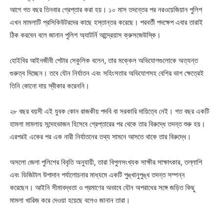
আগে গত বছর তিনবার গ্রেপ্তার করা হয়। ১০ মাস তদন্তের পর নরওয়েজিয়ান পুলিশ
এখন মামলাটি প্রসিকিউটরদের কাছে হস্তান্তর করেছে। পরবর্তী পদক্ষেপ এবার তারাই
ঠিক করবেন বলে জানান পুলিশ অ্যাটর্নি আন্দ্রেয়াস ক্রুসজেউস্কি।
হোইবির আইনজীবী পেটার সেকুলিক বলেন, তার মক্কেল অভিযোগগুলোকে অত্যন্ত
গুরুত্ব দিচ্ছেন। তবে যৌন নির্যাতন এবং সহিংসতার অভিযোগসহ বেশির ভাগ ক্ষেত্রেই
তিনি কোনো দায় স্বীকার করেননি।
২৮ বছর বয়সী এই যুবক কোন রাজকীয় পদবি বা সরকারি দায়িত্বে নেই। গত বছর একটি
হামলা মামলায় সন্দেহভাজন হিসেবে গ্রেপ্তারের পর থেকে তার বিরুদ্ধে তদন্ত শুরু হয়।
এরপরই একের পর এক নারী নির্যাতনের তথ্য সামনে আসতে থাকে তার বিরুদ্ধে।
অসলো জেলা পুলিশের বিবৃতি অনুযায়ী, তারা বিপুলসংখ্যক সাক্ষীর সাক্ষাৎকার, তল্লাশি
এবং ডিজিটাল উপাদান পর্যালোচনার মাধ্যমে একটি পুঙ্খানুপুঙ্খ তদন্ত সম্পন্ন
করেছেন। আইনি সীমাবদ্ধতা ও প্রমাণের অভাবে যৌন অপরাধের সঙ্গে জড়িত কিছু
মামলা খারিজ করে দেওয়া হয়েছে বলেও জানান তারা।