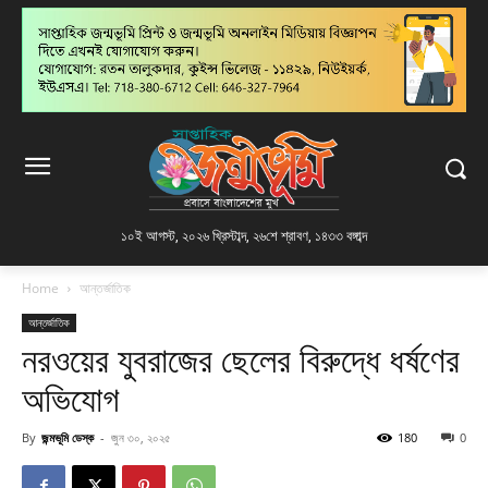
১০ই আগস্ট, ২০২৬ খ্রিস্টাব্দ
,
২৬শে শ্রাবণ, ১৪৩৩ বঙ্গাব্দ
Home
আন্তর্জাতিক
আন্তর্জাতিক
নরওয়ের যুবরাজের ছেলের বিরুদ্ধে ধর্ষণের
অভিযোগ
By
জন্মভূমি ডেস্ক
-
জুন ৩০, ২০২৫
180
0