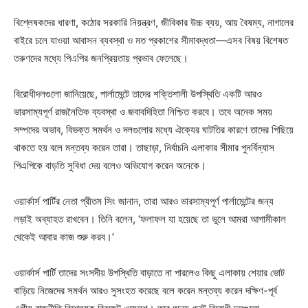
বিশ্লেষকদের ধারণা, কঠোর সরকারি নিয়ন্ত্রণ, জীবিকার উচ্চ ব্যয়, আয় বৈষম্য, নাগালের
বাইরে চলে যাওয়া আবাসন ব্যবস্থা ও মত প্রকাশের সীমাবদ্ধতা—এসব বিষয় বিশেষত
তরুণদের মধ্যে পিএপির জনপ্রিয়তায় প্রভাব ফেলেছে।
বিরোধীদলগুলো জানিয়েছে, পার্লামেন্টে তাদের শক্তিশালী উপস্থিতি একটি আরও
ভারসাম্যপূর্ণ রাজনৈতিক ব্যবস্থা ও জবাবদিহিতা নিশ্চিত করবে। তবে অনেক সময়
সম্পদের অভাব, বিভক্ত সমর্থন ও দলগুলোর মধ্যে ঐক্যের ঘাটতির কারণে তাদের পিছিয়ে
থাকতে হয় বলে মন্তব্য করেন তারা। তাছাড়া, নির্বাচনি এলাকার সীমার পুনর্বিন্যাস
পিএপিকে বাড়তি সুবিধা দেয় বলেও অভিযোগ করেন অনেকে।
ওয়ার্কার্স পার্টির নেতা প্রীতম সিং জানান, তারা আরও ভারসাম্যপূর্ণ পার্লামেন্টের জন্য
লড়াই অব্যাহত রাখবেন। তিনি বলেন, ‘ফলাফল যা হয়েছে তা ভুলে আমরা আগামীকাল
থেকেই আবার কাজ শুরু করব।’
ওয়ার্কার্স পার্টি তাদের সংসদীয় উপস্থিতি বাড়াতে না পারলেও কিছু এলাকায় শেয়ার ভোট
বাড়িয়ে নিজেদের সমর্থন আরও সুসংহত করেছে বলে করেন মন্তব্য করেন দক্ষিণ-পূর্ব