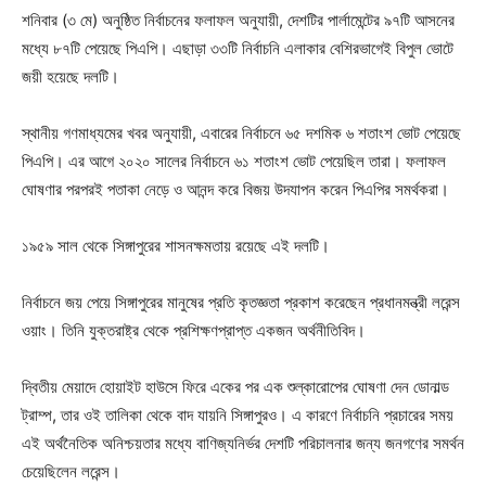
শনিবার (৩ মে) অনুষ্ঠিত নির্বাচনের ফলাফল অনুযায়ী, দেশটির পার্লামেন্টের ৯৭টি আসনের
মধ্যে ৮৭টি পেয়েছে পিএপি। এছাড়া ৩৩টি নির্বাচনি এলাকার বেশিরভাগেই বিপুল ভোটে
জয়ী হয়েছে দলটি।
স্থানীয় গণমাধ্যমের খবর অনুযায়ী, এবারের নির্বাচনে ৬৫ দশমিক ৬ শতাংশ ভোট পেয়েছে
পিএপি। এর আগে ২০২০ সালের নির্বাচনে ৬১ শতাংশ ভোট পেয়েছিল তারা। ফলাফল
ঘোষণার পরপরই পতাকা নেড়ে ও আনন্দ করে বিজয় উদযাপন করেন পিএপির সমর্থকরা।
১৯৫৯ সাল থেকে সিঙ্গাপুরের শাসনক্ষমতায় রয়েছে এই দলটি।
নির্বাচনে জয় পেয়ে সিঙ্গাপুরের মানুষের প্রতি কৃতজ্ঞতা প্রকাশ করেছেন প্রধানমন্ত্রী লরেন্স
ওয়াং। তিনি যুক্তরাষ্ট্র থেকে প্রশিক্ষণপ্রাপ্ত একজন অর্থনীতিবিদ।
দ্বিতীয় মেয়াদে হোয়াইট হাউসে ফিরে একের পর এক শুল্কারোপের ঘোষণা দেন ডোনাল্ড
ট্রাম্প, তার ওই তালিকা থেকে বাদ যায়নি সিঙ্গাপুরও। এ কারণে নির্বাচনি প্রচারের সময়
এই অর্থনৈতিক অনিশ্চয়তার মধ্যে বাণিজ্যনির্ভর দেশটি পরিচালনার জন্য জনগণের সমর্থন
চেয়েছিলেন লরেন্স।