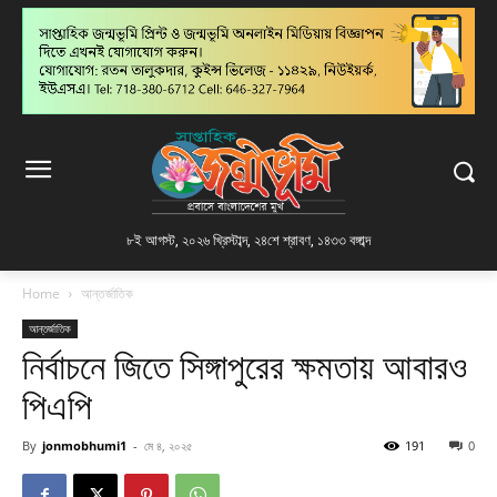
৮ই আগস্ট, ২০২৬ খ্রিস্টাব্দ
,
২৪শে শ্রাবণ, ১৪৩৩ বঙ্গাব্দ
Home
আন্তর্জাতিক
আন্তর্জাতিক
নির্বাচনে জিতে সিঙ্গাপুরের ক্ষমতায় আবারও
পিএপি
By
jonmobhumi1
-
মে ৪, ২০২৫
191
0