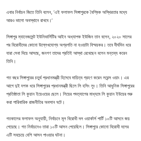
এবার নির্বাচন জিতে তিনি বলেন, ‘এই ফলাফল সিঙ্গাপুরকে বৈশ্বিক অস্থিরতার মধ্যে
আরও ভালো অবস্থানে রাখবে।’
সিঙ্গাপুর ম্যানেজমেন্ট ইউনিভার্সিটির আইন অধ্যাপক ইউজিন তান বলেন, ২০২০ সালের
পর বিরোধীদের কোনো উল্লেখযোগ্য অগ্রগতি না হওয়াটা বিস্ময়কর। তবে দীর্ঘদিন ধরে
যারা সেবা দিয়ে আসছে, জনগণ তাদের প্রতিই আস্থা রেখেছেন বলেন মন্তব্য করেন
তিনি।
গত বছর সিঙ্গাপুরের চতুর্থ প্রধানমন্ত্রী হিসেবে দায়িত্ব গ্রহণ করেন লরেন্স ওয়াং। এর
আগে দুই দশক ধরে সিঙ্গাপুরের প্রধানমন্ত্রী ছিলে লি হসিং লুং। তিনি আধুনিক সিঙ্গাপুরের
প্রতিষ্ঠাতা লি কুয়ান ইয়েওয়ের ছেলে। লিয়ের পদত্যাগের মাধ্যমে লি কুয়ান ইউয়ের শুরু
করা পারিবারিক রাজনীতির অবসান ঘটে।
গতকালের ফলাফল অনুযায়ী, নির্বাচনে মূল বিরোধী দল ওয়ার্কার্স পার্টি ১০টি আসনে জয়
পেয়েছে। গত নির্বাচনেও তারা ১০টি আসন পেয়েছিল। সিঙ্গাপুরে কোনো বিরোধী দলের
এটি সবচেয়ে বেশি আসন পাওয়ার ঘটনা।