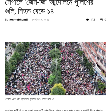
নেপালে ‘জেন-জি’ আন্দোলনে পুলিশের
গুলি, নিহত বেড়ে ১৪
By
jonmobhumi1
-
সেপ্টেম্বর ৯, ২০২৫
113
0
নেপালে ‘জেন-জি’ আন্দোলনে পুলিশের গুলি, নিহত বেড়ে ১৪
নেপালে দুর্নীতি এবং বেশ কয়েকটি সামাজিক মাধ্যম অ্যাপের ওপর সরকারি নিষেধাজ্ঞার