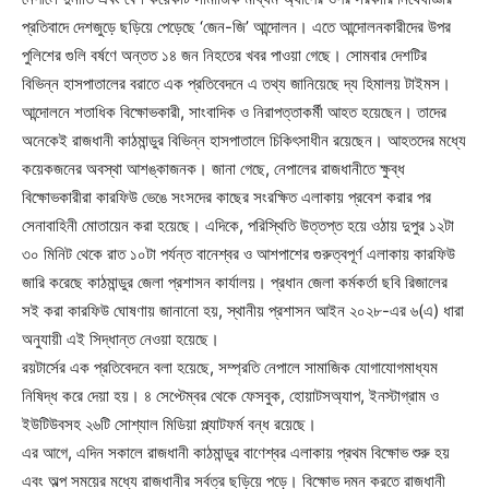
প্রতিবাদে দেশজুড়ে ছড়িয়ে পেড়েছে ‘জেন-জি’ আন্দোলন। এতে আন্দোলনকারীদের উপর
পুলিশের গুলি বর্ষণে অন্তত ১৪ জন নিহতের খবর পাওয়া গেছে। সোমবার দেশটির
বিভিন্ন হাসপাতালের বরাতে এক প্রতিবেদনে এ তথ্য জানিয়েছে দ্য হিমালয় টাইমস।
আন্দোলনে শতাধিক বিক্ষোভকারী, সাংবাদিক ও নিরাপত্তাকর্মী আহত হয়েছেন। তাদের
অনেকেই রাজধানী কাঠমান্ডুর বিভিন্ন হাসপাতালে চিকিৎসাধীন রয়েছেন। আহতদের মধ্যে
কয়েকজনের অবস্থা আশঙ্কাজনক। জানা গেছে, নেপালের রাজধানীতে ক্ষুব্ধ
বিক্ষোভকারীরা কারফিউ ভেঙে সংসদের কাছের সংরক্ষিত এলাকায় প্রবেশ করার পর
সেনাবাহিনী মোতায়েন করা হয়েছে। এদিকে, পরিস্থিতি উত্তপ্ত হয়ে ওঠায় দুপুর ১২টা
৩০ মিনিট থেকে রাত ১০টা পর্যন্ত বানেশ্বর ও আশপাশের গুরুত্বপূর্ণ এলাকায় কারফিউ
জারি করেছে কাঠমান্ডুর জেলা প্রশাসন কার্যালয়। প্রধান জেলা কর্মকর্তা ছবি রিজালের
সই করা কারফিউ ঘোষণায় জানানো হয়, স্থানীয় প্রশাসন আইন ২০২৮-এর ৬(এ) ধারা
অনুযায়ী এই সিদ্ধান্ত নেওয়া হয়েছে।
রয়টার্সের এক প্রতিবেদনে বলা হয়েছে, সম্প্রতি নেপালে সামাজিক যোগাযোগমাধ্যম
নিষিদ্ধ করে দেয়া হয়। ৪ সেপ্টেম্বর থেকে ফেসবুক, হোয়াটসঅ্যাপ, ইনস্টাগ্রাম ও
ইউটিউবসহ ২৬টি সোশ্যাল মিডিয়া প্ল্যাটফর্ম বন্ধ রয়েছে।
এর আগে, এদিন সকালে রাজধানী কাঠমান্ডুর বাণেশ্বর এলাকায় প্রথম বিক্ষোভ শুরু হয়
এবং অল্প সময়ের মধ্যে রাজধানীর সর্বত্র ছড়িয়ে পড়ে। বিক্ষোভ দমন করতে রাজধানী