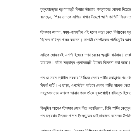
যুক্তরাজ্যের প্রধানমন্ত্রী কিয়ার স্টারমার পদত্যাগের ঘোষণা দিয়
বলেছেন, ‘প্রিয় দেশকে এগিয়ে রাখার উদ্দেশে আমি প্রতিটি সিদ্ধা
স্টারমার জানান, মধ্য-বামপন্থি এই দলের নতুন নেতা নির্বাচনের প্রক
হিসেবে দায়িত্ব পালন করবেন। আগামী সেপ্টেম্বরে পার্লামেন্টের অ
এদিকে সোমবারই এমপি হিসেবে শপথ নেবেন অ্যান্ডি বার্নহাম। গ্রে
হয়েছেন। তাঁকে সম্ভাব্য প্রধানমন্ত্রী হিসেবে বিবেচনা করা হচ্ছে।
গত মে মাসে স্থানীয় সরকার নির্বাচনে লেবার পার্টির ভরাডুবির পর
রিফর্ম পার্টি। এ ছাড়া, এপস্টেইন ফাইলে লেবার পার্টির সাবেক ন
ম্যান্ডেলসনের অপরাধ জানার পরও তাঁকে যুক্তরাষ্ট্রে রাষ্ট্রদূত হি
কিছুদিন আগেও স্টারমার জোর দিয়ে বলেছিলেন, তিনি পার্টির নেতৃত
গত শুক্রবার উত্তর-পশ্চিম ইংল্যান্ডের মেইকারফিল্ড আসনের উপনির্
সোমবার স্টারমার বলেন, ‘নেতৃত্ব নির্বাচনের প্রক্রিয়া শেষ না হওয়া