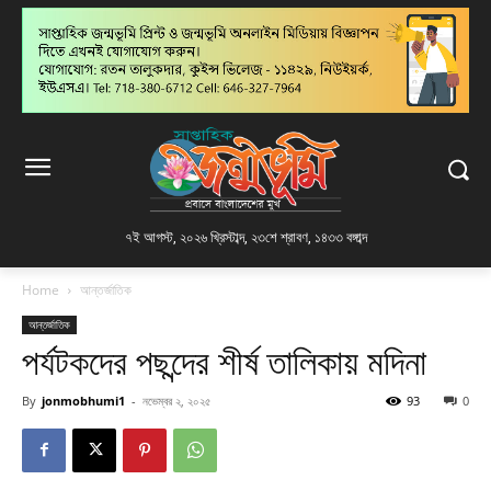
৭ই আগস্ট, ২০২৬ খ্রিস্টাব্দ
,
২৩শে শ্রাবণ, ১৪৩৩ বঙ্গাব্দ
Home
আন্তর্জাতিক
আন্তর্জাতিক
পর্যটকদের পছন্দের শীর্ষ তালিকায় মদিনা
By
jonmobhumi1
-
নভেম্বর ২, ২০২৫
93
0