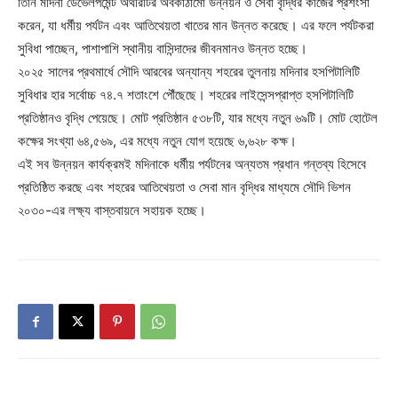
তিনি মদিনা ডেভেলপমেন্ট অথরিটির অবকাঠামো উন্নয়ন ও সেবা বৃদ্ধির কাজের প্রশংসা
করেন, যা ধর্মীয় পর্যটন এবং আতিথেয়তা খাতের মান উন্নত করেছে। এর ফলে পর্যটকরা
সুবিধা পাচ্ছেন, পাশাপাশি স্থানীয় বাসিন্দাদের জীবনমানও উন্নত হচ্ছে।
২০২৫ সালের প্রথমার্ধে সৌদি আরবের অন্যান্য শহরের তুলনায় মদিনার হসপিটালিটি
সুবিধার হার সর্বোচ্চ ৭৪.৭ শতাংশে পৌঁছেছে। শহরের লাইসেন্সপ্রাপ্ত হসপিটালিটি
প্রতিষ্ঠানও বৃদ্ধি পেয়েছে। মোট প্রতিষ্ঠান ৫৩৮টি, যার মধ্যে নতুন ৬৯টি। মোট হোটেল
কক্ষের সংখ্যা ৬৪,৫৬৯, এর মধ্যে নতুন যোগ হয়েছে ৬,৬২৮ কক্ষ।
এই সব উন্নয়ন কার্যক্রমই মদিনাকে ধর্মীয় পর্যটনের অন্যতম প্রধান গন্তব্য হিসেবে
প্রতিষ্ঠিত করছে এবং শহরের আতিথেয়তা ও সেবা মান বৃদ্ধির মাধ্যমে সৌদি ভিশন
২০৩০-এর লক্ষ্য বাস্তবায়নে সহায়ক হচ্ছে।