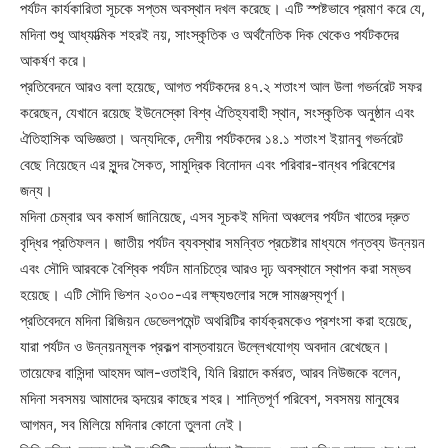
পর্যটন কার্যকারিতা সূচকে সপ্তম অবস্থান দখল করেছে। এটি স্পষ্টভাবে প্রমাণ করে যে,
মদিনা শুধু আধ্যাত্মিক শহরই নয়, সাংস্কৃতিক ও অর্থনৈতিক দিক থেকেও পর্যটকদের
আকর্ষণ করে।
প্রতিবেদনে আরও বলা হয়েছে, আগত পর্যটকদের ৪৭.২ শতাংশ আল উলা গভর্নরেট সফর
করেছেন, যেখানে রয়েছে ইউনেস্কো বিশ্ব ঐতিহ্যবাহী স্থান, সংস্কৃতিক অনুষ্ঠান এবং
ঐতিহাসিক অভিজ্ঞতা। অন্যদিকে, দেশীয় পর্যটকদের ১৪.১ শতাংশ ইয়ানবু গভর্নরেট
বেছে নিয়েছেন এর সুন্দর সৈকত, সামুদ্রিক বিনোদন এবং পরিবার-বান্ধব পরিবেশের
জন্য।
মদিনা চেম্বার অব কমার্স জানিয়েছে, এসব সূচকই মদিনা অঞ্চলের পর্যটন খাতের দ্রুত
বৃদ্ধির প্রতিফলন। জাতীয় পর্যটন ব্যবস্থার সমন্বিত প্রচেষ্টার মাধ্যমে গন্তব্য উন্নয়ন
এবং সৌদি আরবকে বৈশ্বিক পর্যটন মানচিত্রে আরও দৃঢ় অবস্থানে স্থাপন করা সম্ভব
হয়েছে। এটি সৌদি ভিশন ২০৩০-এর লক্ষ্যগুলোর সঙ্গে সামঞ্জস্যপূর্ণ।
প্রতিবেদনে মদিনা রিজিয়ন ডেভেলপমেন্ট অথরিটির কার্যক্রমকেও প্রশংসা করা হয়েছে,
যারা পর্যটন ও উন্নয়নমূলক প্রকল্প বাস্তবায়নে উল্লেখযোগ্য অবদান রেখেছেন।
তায়েফের বাসিন্দা আহমদ আল-ওতাইবি, যিনি রিয়াদে কর্মরত, আরব নিউজকে বলেন,
মদিনা সবসময় আমাদের হৃদয়ের কাছের শহর। শান্তিপূর্ণ পরিবেশ, সবসময় মানুষের
আগমন, সব মিলিয়ে মদিনার কোনো তুলনা নেই।