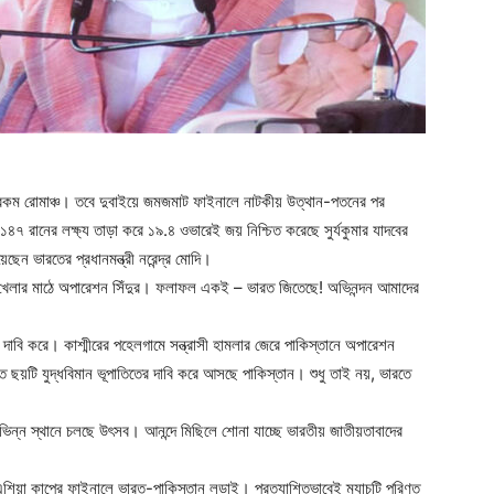
কম রোমাঞ্চ। তবে দুবাইয়ে জমজমাট ফাইনালে নাটকীয় উত্থান-পতনের পর
৪৭ রানের লক্ষ্য তাড়া করে ১৯.৪ ওভারেই জয় নিশ্চিত করেছে সুর্যকুমার যাদবের
ন ভারতের প্রধানমন্ত্রী নরেন্দ্র মোদি।
ন, ‘খেলার মাঠে অপারেশন সিঁদুর। ফলাফল একই – ভারত জিতেছে! অভিনন্দন আমাদের
 দাবি করে। কাশ্মীরের পহেলগামে সন্ত্রাসী হামলার জেরে পাকিস্তানে অপারেশন
ছয়টি যুদ্ধবিমান ভূপাতিতের দাবি করে আসছে পাকিস্তান। শুধু তাই নয়, ভারতে
িন্ন স্থানে চলছে উৎসব। আনন্দে মিছিলে শোনা যাচ্ছে ভারতীয় জাতীয়তাবাদের
িয়া কাপের ফাইনালে ভারত-পাকিস্তান লড়াই। প্রত্যাশিতভাবেই ম্যাচটি পরিণত