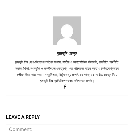
জন্মভূমি ডেস্ক
জন্মভূমি টিম দেশ-বিদেশের সর্বশেষ সংবাদ, জাতীয় ও আন্তর্জাতিক ঘটনাবলি, রাজনীতি, অর্থনীতি,
সমাজ, শিক্ষা, সংস্কৃতি ও জনজীবনের গুরুত্বপূর্ণ খবর পাঠকদের কাছে দ্রুত ও নির্ভরযোগ্যভাবে
পৌঁছে দিতে কাজ করে। বস্তুনিষ্ঠতা, নির্ভুল তথ্য ও পাঠকের আস্থাকে সর্বোচ্চ গুরুত্ব দিয়ে
জন্মভূমি টিম প্রতিনিয়ত সংবাদ পরিবেশনে সচেষ্ট।
LEAVE A REPLY