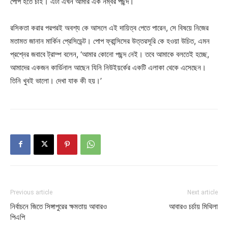
পোপ হতে চাই। এটা এখন আমার এক নম্বর পছন্দ।
রসিকতা করার পরপরই অবশ্য কে আসলে এই দায়িত্ব পেতে পারেন, সে বিষয়ে নিজের
মতামত জানান মার্কিন প্রেসিডেন্ট। পোপ ফ্রান্সিসের উত্তরসূরি কে হওয়া উচিত, এমন
প্রশ্নের জবাবে ট্রাম্প বলেন, ‘আমার কোনো পছন্দ নেই। তবে আমাকে বলতেই হচ্ছে,
আমাদের একজন কার্ডিনাল আছেন যিনি নিউইয়র্কের একটি এলাকা থেকে এসেছেন।
তিনি খুবই ভালো। দেখা যাক কী হয়।’
Previous article
Next article
নির্বাচনে জিতে সিঙ্গাপুরের ক্ষমতায় আবারও
আবারও চর্চায় মিথিলা
পিএপি