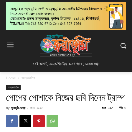
১০ই আগস্ট, ২০২৬ খ্রিস্টাব্দ
,
২৬শে শ্রাবণ, ১৪৩৩ বঙ্গাব্দ
Home
আন্তর্জাতিক
আন্তর্জাতিক
পোপের পোশাকে নিজের ছবি দিলেন ট্রাম্প
By
জন্মভূমি ডেস্ক
-
মে ৪, ২০২৫
242
0