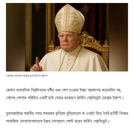
পোপের পোশাকে নিজের ছবি দিলেন ট্রাম্প
রোমান ক্যাথলিক খ্রিষ্টানদের ধর্মীয় গুরু পোপ হওয়ার ইচ্ছা প্রকাশের কয়েকদিন পর,
পোপের পোশাক পরিহিত একটি ছবি শেয়ার করেছেন মার্কিন প্রেসিডেন্ট ডোনাল্ড ট্রাম্প।
যুক্তরাষ্ট্রের স্থানীয় সময় শুক্রবার কৃত্রিম বুদ্ধিমত্তা বা এআই দিয়ে তৈরি ছবিটি নিজের
সামাজিক যোগাযোগমাধ্যম ট্রুথ সোশ্যালে পোস্ট করেন মার্কিন প্রেসিডেন্ট।