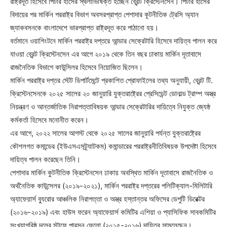
রাষ্ট্রদূত হিসেবে পিটার হাসের স্থলাভিষিক্ত হচ্ছেন ব্রেন্ট ক্রিস্টেনসেন। পিটার হাসের
বিদায়ের পর মার্কিন পররাষ্ট্র বিভাগ অবসরপ্রাপ্ত পেশাদার কূটনীতিক ট্রেসি অ্যান
জ্যাকবসনকে বাংলাদেশে ভারপ্রাপ্ত রাষ্ট্রদূত করে পাঠানো হয়।
বর্তমানে ওয়াশিংটনে মার্কিন পররাষ্ট্র দপ্তরে আন্ডার সেক্রেটারি হিসেবে দায়িত্ব পালন করে
যাওয়া ব্রেন্ট ক্রিস্টেনসেন এর আগে ২০১৯ থেকে তিন বছর ঢাকায় মার্কিন দূতাবাসে
রাজনৈতিক বিভাগে কাউন্সিলর হিসেবে নিয়োজিত ছিলেন।
মার্কিন পররাষ্ট্র দপ্তর স্টেট ডিপার্টমেন্টে প্রকাশিত প্রোফাইলের তথ্য অনুযায়ী, ব্রেন্ট টি.
ক্রিস্টেনসেনকে ২০২৫ সালের ২০ জানুয়ারি যুক্তরাষ্ট্রের প্রেসিডেন্ট ডোনাল্ড ট্রাম্প অস্ত্র
নিয়ন্ত্রণ ও আন্তর্জাতিক নিরাপত্তাবিষয়ক আন্ডার সেক্রেটারির দায়িত্বে নিযুক্ত জ্যেষ্ঠ
কর্মকর্তা হিসেবে মনোনীত করেন।
এর আগে, ২০২২ সালের আগস্ট থেকে ২০২৫ সালের জানুয়ারি পর্যন্ত যুক্তরাষ্ট্রের
কৌশলগত কমান্ডের (ইউএসএসট্র্যাটকম) কমান্ডারের পররাষ্ট্রনীতিবিষয়ক উপদেষ্টা হিসেবে
দায়িত্ব পালন করেছেন তিনি।
পেশাদার মার্কিন কুটনীতিক ক্রিস্টেনসেন ঢাকায় অবস্থিত মার্কিন দূতাবাসে রাজনৈতিক ও
অর্থনৈতিক কাউন্সেলর (২০১৯-২০২১), মার্কিন পররাষ্ট্র দপ্তরের পলিটিক্যাল-মিলিটারি
অ্যাফেয়ার্স ব্যুরোর আঞ্চলিক নিরাপত্তা ও অস্ত্র হস্তান্তর অফিসের ডেপুটি ডিরেক্টর
(২০১৬-২০১৯) এবং হাউস ফরেন অ্যাফেয়ার্স কমিটির এশিয়া ও প্যাসিফিক সাবকমিটির
সংখ্যাগরিষ্ঠ দলের স্টাফে পারসন ফেলো (২০১৫-২০১৬) দায়িত্ব সামলেছেন।