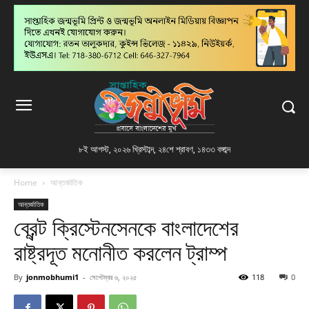
৮ই আগস্ট, ২০২৬ খ্রিস্টাব্দ
,
২৪শে শ্রাবণ, ১৪৩৩ বঙ্গাব্দ
Home
আন্তর্জাতিক
আন্তর্জাতিক
ব্রেন্ট ক্রিস্টেনসেনকে বাংলাদেশের
রাষ্ট্রদূত মনোনীত করলেন ট্রাম্প
By
jonmobhumi1
-
সেপ্টেম্বর ৬, ২০২৫
118
0