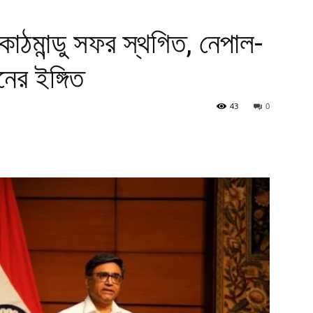
 কাঠমান্ডু সফর স্থগিত, নেপাল-
ের ইঙ্গিত
43
0