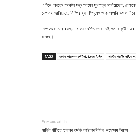
এদিকে ভারতের পররাষ্ট্র মন্ত্রণালয়ের মুখপাত্র জানিয়েছেন, নেপা
নেপালও জানিয়েছে, লিম্পিয়াধুরা, লিপুলেখ ও কালাপানি অঞ্চল নিয়
বিশেষজ্ঞরা মনে করছেন, সফর স্থগিত হওয়া দুই দেশের কূটনৈত
রয়েছে।
TAGS
নেপাল-ভারত সম্পর্কে টানাপোড়েনের ইঙ্গিত
ভারতীয় পররাষ্ট্র সচিবের কা
Previous article
মার্কিন ঘাঁটিতে হামলার হুমকি আইআরজিসির, অপেক্ষায় ট্রাম্প