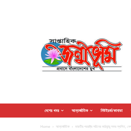
দেশের খবর
আন্তর্জাতিক
নিউইয়র্ক/কানাডা
Home
আন্তর্জাতিক
ভারতীয় পররাষ্ট্র সচিবের কাঠমান্ডু সফর স্থগিত, নে