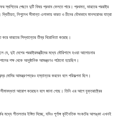
 সফর স্থগিতের পেছনে দুটি বিষয় প্রভাব ফেলতে পারে। প্রথমত, ভারতের পররাষ্ট্র
ীহা। দ্বিতীয়ত, লিপুলেখ সীমান্ত এলাকায় ভারত ও চীনের যৌথভাবে মানসরোবর যাত্রা
ক্ত করে ভারতের সিদ্ধান্তের তীব্র বিরোধিতা করেছে।
 যে, দুই দেশের পররাষ্ট্রমন্ত্রীদের মধ্যে মৌরিশাসে হওয়া আলোচনার
েপালের পক্ষ থেকে আনুষ্ঠানিক আমন্ত্রণও পাঠানো হয়েছিল।
রেন্দ্র মোদির আমন্ত্রণপত্রও হস্তান্তর করবেন বলে পরিকল্পনা ছিল।
্ষাতে সীমাবদ্ধতা আরোপ করেছেন বলে জানা গেছে। তিনি এর আগে যুক্তরাষ্ট্রের
র মধ্যে শীতলতার ইঙ্গিত দিচ্ছে, যদিও পূর্ণাঙ্গ কূটনৈতিক সংকটের আশঙ্কা এখনই