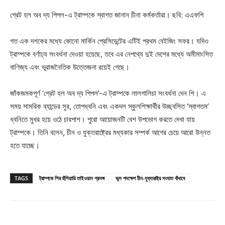
গ্রেট হল অব দ্য পিপল-এ ট্রাম্পকে স্বাগত জানান চীনা কর্মকর্তারা। ছবি: এএফপি
গত এক দশকের মধ্যে কোনো মার্কিন প্রেসিডেন্টের এটিই প্রথম বেইজিং সফর। যদিও
ট্রাম্পকে বর্ণাঢ্য সংবর্ধনা দেওয়া হয়েছে, তবে এর নেপথ্যে দুই দেশের মধ্যে অমীমাংসিত
বাণিজ্য এবং ভূরাজনৈতিক উত্তেজনা রয়েই গেছে।
জাঁকজমকপূর্ণ ‘গ্রেট হল অব দ্য পিপল’-এ ট্রাম্পকে লালগালিচা সংবর্ধনা দেন শি। এ
সময় সামরিক ব্যান্ডের সুর, তোপধ্বনি এবং একদল স্কুলশিক্ষার্থীর উচ্ছ্বসিত ‘স্বাগতম’
ধ্বনিতে মুখর হয়ে ওঠে চারপাশ। পুরো আয়োজনটি বেশ উপভোগ করতে দেখা যায়
ট্রাম্পকে। তিনি বলেন, চীন ও যুক্তরাষ্ট্রের মধ্যকার সম্পর্ক আগের চেয়ে আরো উন্নত
হতে যাচ্ছে।
TAGS
ট্রাম্পকে শির হুঁশিয়ারি তাইওয়ান প্রসঙ্গ
ভুল পদক্ষেপ চীন-যুক্তরাষ্ট্র সংঘাত বাঁধাবে