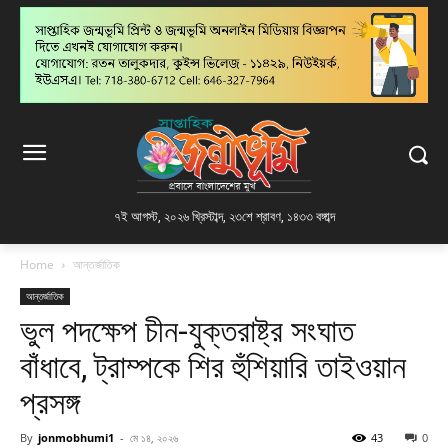
৭ই আগস্ট, ২০২৬ খ্রিস্টাব্দ
,
২৩শে শ্রাবণ, ১৪৩৩ বঙ্গাব্দ
Home
আন্তর্জাতিক
আন্তর্জাতিক
ভুল পদক্ষেপ চীন-যুক্তরাষ্ট্র সংঘাত
বাঁধাবে, ট্রাম্পকে শির হুঁশিয়ারি তাইওয়ান
প্রসঙ্গ
By
jonmobhumi1
-
মে ১৪, ২০২৬
43
0