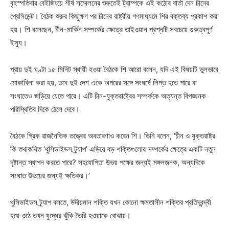
বৃহস্পতিবার বেইজিংয়ে শীর্ষ সম্মেলনের শুরুতেই ট্রাম্পকে এই কঠোর বার্তা দেন চীনের
প্রেসিডেন্ট। বৈঠক শুরুর কিছুক্ষণ পর চীনের রাষ্ট্রীয় গণমাধ্যমে শির বক্তব্য প্রকাশ করা
হয়। শি বলেছেন, চীন-মার্কিন সম্পর্কের ক্ষেত্রে তাইওয়ান প্রশ্নটি সবচেয়ে গুরুত্বপূর্ণ
ইস্যু।
প্রায় দুই ঘণ্টা ১৫ মিনিট স্থায়ী হওয়া বৈঠকে শি আরো বলেন, যদি এই বিষয়টি ভুলভাবে
মোকাবিলা করা হয়, তবে দুই দেশ একে অপরের সঙ্গে সংঘর্ষে লিপ্ত হতে পারে বা
সংঘাতেও জড়িয়ে যেতে পারে। এটি চীন-যুক্তরাষ্ট্রের সম্পর্ককে অত্যন্ত বিপজ্জনক
পরিস্থিতির দিকে ঠেলে দেবে।
বৈঠকে গ্রিক রাজনৈতিক তত্ত্বের অবতারণাও করেন শি। তিনি বলেন, ‘চীন ও যুক্তরাষ্ট্র
কি তথাকথিত ‘থুসিডাইডস ট্র্যাপ’ এড়িয়ে বড় শক্তিগুলোর সম্পর্কের ক্ষেত্রে একটি নতুন
দৃষ্টান্ত স্থাপন করতে পারে? সহযোগিতা উভয় পক্ষের জন্যই মঙ্গলজনক, অন্যদিকে
সংঘাত উভয়ের জন্যই ক্ষতিকর।’
থুসিডাইডস ট্র্যাপ বলতে, উদীয়মান শক্তি যখন কোনো ক্ষমতাসীন শক্তির প্রতিদ্বন্দ্বী
হয়ে ওঠে তখন যুদ্ধের ঝুঁকি তৈরি হওয়াকে বোঝায়।