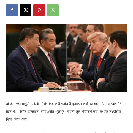
মার্কিন প্রেসিডেন্ট ডোনাল্ড ট্রাম্পকে তাইওয়ান ইস্যুতে সতর্ক করেছেন চীনের নেতা শি
জিনপিং। তিনি বলেছেন, তাইওয়ান প্রশ্নে কোনো ভুল পদক্ষেপ দুই দেশকে সংঘাতের
দিকে ঠেলে দেবে।