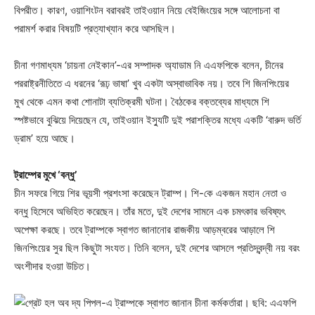
বিপরীত। কারণ, ওয়াশিংটন বরাবরই তাইওয়ান নিয়ে বেইজিংয়ের সঙ্গে আলোচনা বা
পরামর্শ করার বিষয়টি প্রত্যাখ্যান করে আসছিল।
চীনা গণমাধ্যম ‘চায়না নেইকান’-এর সম্পাদক অ্যাডাম নি এএফপিকে বলেন, চীনের
পররাষ্ট্রনীতিতে এ ধরনের ‘রূঢ় ভাষা’ খুব একটা অস্বাভাবিক নয়। তবে শি জিনপিংয়ের
মুখ থেকে এমন কথা শোনাটা ব্যতিক্রমী ঘটনা। বৈঠকের বক্তব্যের মাধ্যমে শি
স্পষ্টভাবে বুঝিয়ে দিয়েছেন যে, তাইওয়ান ইস্যুটি দুই পরাশক্তির মধ্যে একটি ‘বারুদ ভর্তি
ড্রাম’ হয়ে আছে।
ট্রাম্পের মুখে ‘বন্ধু’
চীন সফরে গিয়ে শির ভূয়সী প্রশংসা করেছেন ট্রাম্প। শি-কে একজন মহান নেতা ও
বন্ধু হিসেবে অভিহিত করেছেন। তাঁর মতে, দুই দেশের সামনে এক চমৎকার ভবিষ্যৎ
অপেক্ষা করছে। তবে ট্রাম্পকে স্বাগত জানানোর রাজকীয় আড়ম্বরের আড়ালে শি
জিনপিংয়ের সুর ছিল কিছুটা সংযত। তিনি বলেন, দুই দেশের আসলে প্রতিদ্বন্দ্বী নয় বরং
অংশীদার হওয়া উচিত।