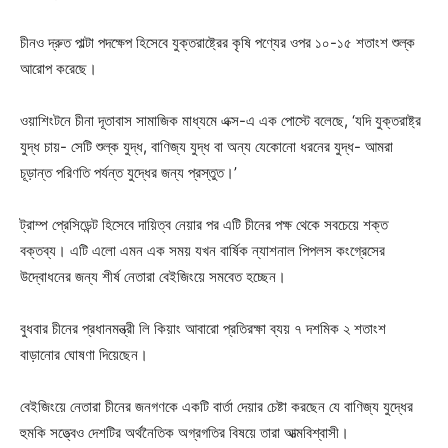
চীনও দ্রুত পাল্টা পদক্ষেপ হিসেবে যুক্তরাষ্ট্রের কৃষি পণ্যের ওপর ১০-১৫ শতাংশ শুল্ক
আরোপ করেছে।
ওয়াশিংটনে চীনা দূতাবাস সামাজিক মাধ্যমে এক্স-এ এক পোস্টে বলেছে, ‘যদি যুক্তরাষ্ট্র
যুদ্ধ চায়- সেটি শুল্ক যুদ্ধ, বাণিজ্য যুদ্ধ বা অন্য যেকোনো ধরনের যুদ্ধ- আমরা
চূড়ান্ত পরিণতি পর্যন্ত যুদ্ধের জন্য প্রস্তুত।’
ট্রাম্প প্রেসিডেন্ট হিসেবে দায়িত্ব নেয়ার পর এটি চীনের পক্ষ থেকে সবচেয়ে শক্ত
বক্তব্য। এটি এলো এমন এক সময় যখন বার্ষিক ন্যাশনাল পিপলস কংগ্রেসের
উদ্বোধনের জন্য শীর্ষ নেতারা বেইজিংয়ে সমবেত হচ্ছেন।
বুধবার চীনের প্রধানমন্ত্রী লি কিয়াং আবারো প্রতিরক্ষা ব্যয় ৭ দশমিক ২ শতাংশ
বাড়ানোর ঘোষণা দিয়েছেন।
বেইজিংয়ে নেতারা চীনের জনগণকে একটি বার্তা দেয়ার চেষ্টা করছেন যে বাণিজ্য যুদ্ধের
হুমকি সত্ত্বেও দেশটির অর্থনৈতিক অগ্রগতির বিষয়ে তারা আত্মবিশ্বাসী।