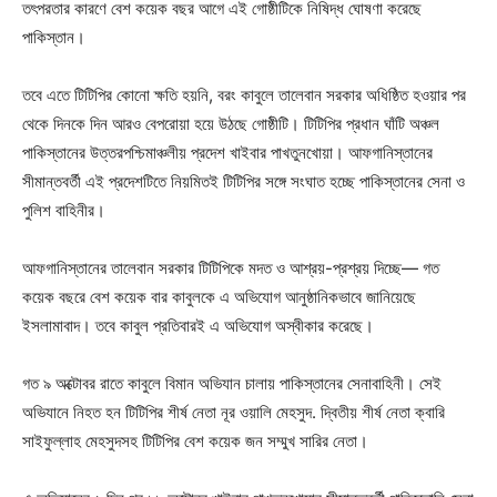
তৎপরতার কারণে বেশ কয়েক বছর আগে এই গোষ্ঠীটিকে নিষিদ্ধ ঘোষণা করেছে
পাকিস্তান।
তবে এতে টিটিপির কোনো ক্ষতি হয়নি, বরং কাবুলে তালেবান সরকার অধিষ্ঠিত হওয়ার পর
থেকে দিনকে দিন আরও বেপরোয়া হয়ে উঠছে গোষ্ঠীটি। টিটিপির প্রধান ঘাঁটি অঞ্চল
পাকিস্তানের উত্তরপশ্চিমাঞ্চলীয় প্রদেশ খাইবার পাখতুনখোয়া। আফগানিস্তানের
সীমান্তবর্তী এই প্রদেশটিতে নিয়মিতই টিটিপির সঙ্গে সংঘাত হচ্ছে পাকিস্তানের সেনা ও
পুলিশ বাহিনীর।
আফগানিস্তানের তালেবান সরকার টিটিপিকে মদত ও আশ্রয়-প্রশ্রয় দিচ্ছে— গত
কয়েক বছরে বেশ কয়েক বার কাবুলকে এ অভিযোগ আনুষ্ঠানিকভাবে জানিয়েছে
ইসলামাবাদ। তবে কাবুল প্রতিবারই এ অভিযোগ অস্বীকার করেছে।
গত ৯ অক্টোবর রাতে কাবুলে বিমান অভিযান চালায় পাকিস্তানের সেনাবাহিনী। সেই
অভিযানে নিহত হন টিটিপির শীর্ষ নেতা নূর ওয়ালি মেহসুদ. দ্বিতীয় শীর্ষ নেতা ক্বারি
সাইফুল্লাহ মেহসুদসহ টিটিপির বেশ কয়েক জন সম্মুখ সারির নেতা।