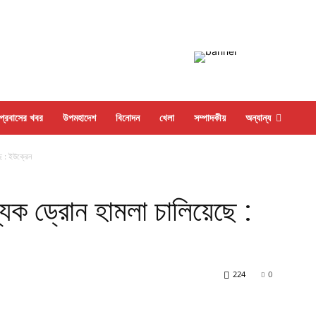
প্রবাসের খবর
উপমহাদেশ
বিনোদন
খেলা
সম্পাদকীয়
অন্যান্য
ছে : ইউক্রেন
খ্যক ড্রোন হামলা চালিয়েছে :
224
0