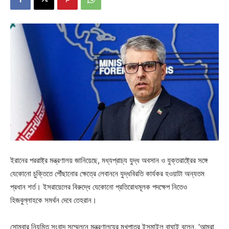
ইরানের পররাষ্ট্র মন্ত্রণালয় জানিয়েছে, মধ্যপ্রাচ্য যুদ্ধ অবসান ও যুক্তরাষ্ট্রের সঙ্গে
যেকোনো চুক্তিতে পৌঁছানোর ক্ষেত্রে লেবাননে যুদ্ধবিরতি কার্যকর হওয়াটা অন্যতম
প্রধান শর্ত। ইসরায়েলের বিরুদ্ধে যেকোনো প্রতিরোধমূলক পদক্ষেপ নিতেও
হিজবুল্লাহকে সমর্থন দেবে তেহরান।
সোমবার নিয়মিত সংবাদ সম্মেলনে মন্ত্রণালয়ের মুখপাত্র ইসমাইল বাঘাই বলেন, ‘আমরা