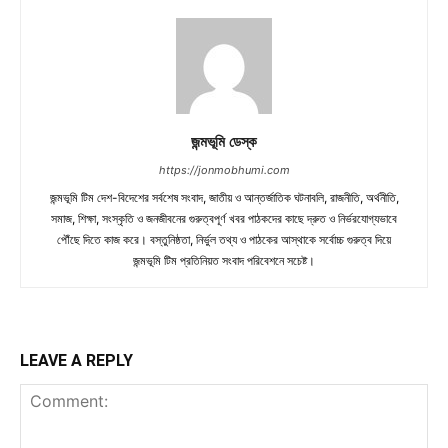
জন্মভূমি ডেস্ক
https://jonmobhumi.com
জন্মভূমি টিম দেশ-বিদেশের সর্বশেষ সংবাদ, জাতীয় ও আন্তর্জাতিক ঘটনাবলি, রাজনীতি, অর্থনীতি,
সমাজ, শিক্ষা, সংস্কৃতি ও জনজীবনের গুরুত্বপূর্ণ খবর পাঠকদের কাছে দ্রুত ও নির্ভরযোগ্যভাবে
পৌঁছে দিতে কাজ করে। বস্তুনিষ্ঠতা, নির্ভুল তথ্য ও পাঠকের আস্থাকে সর্বোচ্চ গুরুত্ব দিয়ে
জন্মভূমি টিম প্রতিনিয়ত সংবাদ পরিবেশনে সচেষ্ট।
LEAVE A REPLY