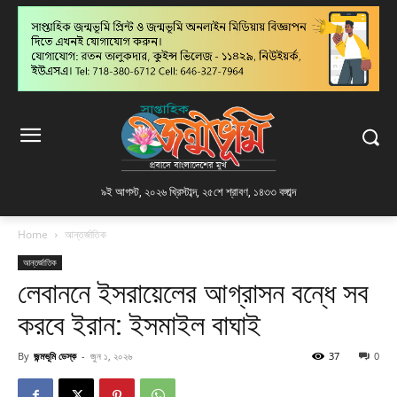
৯ই আগস্ট, ২০২৬ খ্রিস্টাব্দ
,
২৫শে শ্রাবণ, ১৪৩৩ বঙ্গাব্দ
Home
আন্তর্জাতিক
আন্তর্জাতিক
লেবাননে ইসরায়েলের আগ্রাসন বন্ধে সব
করবে ইরান: ইসমাইল বাঘাই
By
জন্মভূমি ডেস্ক
-
জুন ১, ২০২৬
37
0