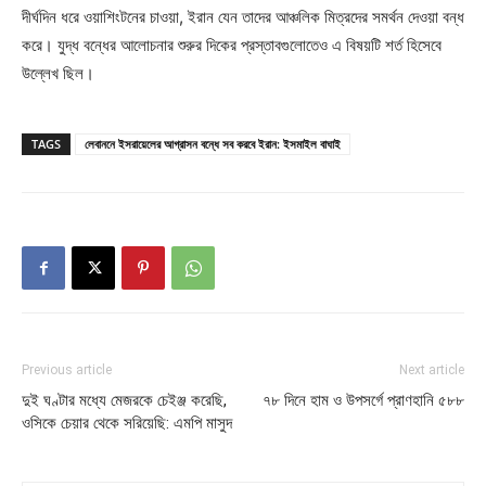
দীর্ঘদিন ধরে ওয়াশিংটনের চাওয়া, ইরান যেন তাদের আঞ্চলিক মিত্রদের সমর্থন দেওয়া বন্ধ
করে। যুদ্ধ বন্ধের আলোচনার শুরুর দিকের প্রস্তাবগুলোতেও এ বিষয়টি শর্ত হিসেবে
উল্লেখ ছিল।
TAGS
লেবাননে ইসরায়েলের আগ্রাসন বন্ধে সব করবে ইরান: ইসমাইল বাঘাই
Previous article
Next article
দুই ঘণ্টার মধ্যে মেজরকে চেইঞ্জ করেছি,
৭৮ দিনে হাম ও উপসর্গে প্রাণহানি ৫৮৮
ওসিকে চেয়ার থেকে সরিয়েছি: এমপি মাসুদ