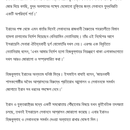
জোর দিয়ে বলছি, যুদ্ধ অবসানের লক্ষ্যে যেকোনো চুক্তির জন্য লেবাননে যুদ্ধবিরতি
একটি অপরিহার্য শর্ত।’
ইরানের পক্ষ থেকে এমন বার্তার দিনেই লেবাননের রাজধানী বৈরুতের শহরতলীতে বিমান
হামলা চালানোর নির্দেশ দিয়েছেন বেনিয়ামিন নেতানিয়াহু। তাঁর এই নির্দেশের আগে
ইসরায়েলি সেনারা ঐতিহ্যবাহী দুর্গ বোফোর্টের দখল নেয়। এরপর এক বিবৃতিতে
নেতানিয়াহু বলেন, ‘এখন আমার নির্দেশ হলো হিজবুল্লাহর নিয়ন্ত্রণে থাকা এলাকাগুলোতে
দখল আরও জোরালো ও সম্প্রসারিত করা।’
হিজবুল্লাহ ইরানের অন্যতম ঘনিষ্ঠ মিত্র। ইসমাইল বাঘাই বলেন, ‘জায়নবাদী
শাসকগোষ্ঠীর অবৈধ আগ্রাসনের বিরুদ্ধে প্রতিরোধ আন্দোলন ও লেবাননকে সমর্থন
জোগাতে ইরান সব ধরনের পদক্ষেপ নেবে।’
ইরান ও যুক্তরাষ্ট্রের মধ্যে একটি সমঝোতায় পৌঁছানোর বিষয়ে যখন কূটনৈতিক তৎপরতা
চলছে, তখনই ইসরায়েল লেবাননে আগ্রাসন জোরালো করেছে। এবার ইরানও
হিজবুল্লাহ ও লেবাননকে সমর্থন দেওয়া অব্যাহত রাখার ঘোষণা দিল।