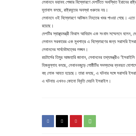
লেবাননে ভয়াবহ পেজার বিস্ফোরণে দেশটিতে অবস্থিত ইরানের রা
দূতাবাস বলছে, রাষ্ট্রদূতের অবস্থা গুরুতর নয়।
লেবাননে ওই বিস্ফোরণে আটজন নিহতের খবর পাওয়া গেছে। এত
রয়েছে।
দেশটির স্বাস্থ্যমন্ত্রী ফিরাস আবিয়াদ এক সংবাদ সম্মেলনে বলেন
লেবানন সরকারের এক মুখপাত্র এ বিস্ফোরণের জন্য সরাসরি ইসর
লেবাননের সার্বভৌমত্বের লঙ্ঘন।
রয়টার্সের তিমুর আজহারি জানান, লেবাননের তথ্যমন্ত্রীও ‘ইসরাইলি
হিজবুল্লাহ বলছে, লেবাননজুড়ে গোষ্ঠীটির সদস্যদের ব্যবহৃত যো
বহু লোক আহত হয়েছে। তারা বলছে, এ ঘটনার সঙ্গে সরাসরি ইস
এ ঘটনায় এখনও কোনো বিবৃতি দেয়নি ইসরাইল।