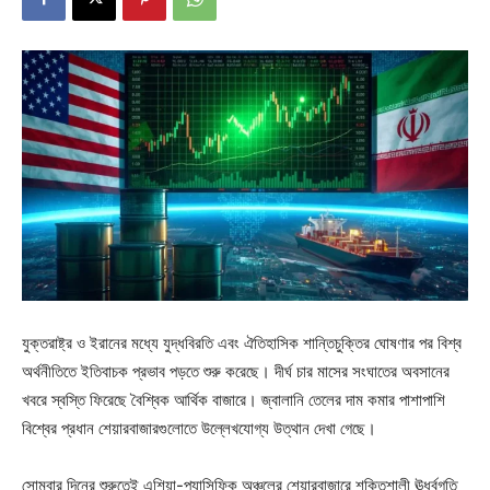
যুক্তরাষ্ট্র ও ইরানের মধ্যে যুদ্ধবিরতি এবং ঐতিহাসিক শান্তিচুক্তির ঘোষণার পর বিশ্ব
অর্থনীতিতে ইতিবাচক প্রভাব পড়তে শুরু করেছে। দীর্ঘ চার মাসের সংঘাতের অবসানের
খবরে স্বস্তি ফিরেছে বৈশ্বিক আর্থিক বাজারে। জ্বালানি তেলের দাম কমার পাশাপাশি
বিশ্বের প্রধান শেয়ারবাজারগুলোতে উল্লেখযোগ্য উত্থান দেখা গেছে।
সোমবার দিনের শুরুতেই এশিয়া-প্যাসিফিক অঞ্চলের শেয়ারবাজারে শক্তিশালী ঊর্ধ্বগতি