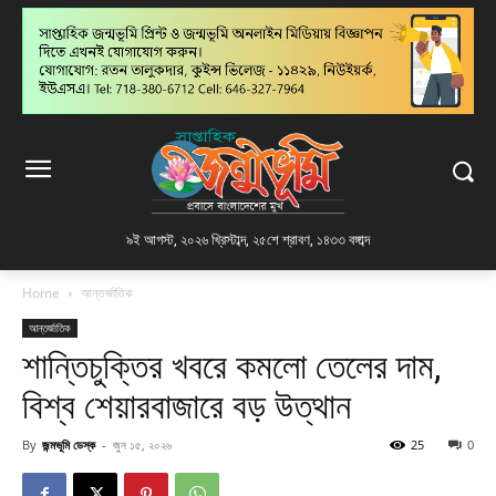
৯ই আগস্ট, ২০২৬ খ্রিস্টাব্দ
,
২৫শে শ্রাবণ, ১৪৩৩ বঙ্গাব্দ
Home
আন্তর্জাতিক
আন্তর্জাতিক
শান্তিচুক্তির খবরে কমলো তেলের দাম,
বিশ্ব শেয়ারবাজারে বড় উত্থান
By
জন্মভূমি ডেস্ক
-
জুন ১৫, ২০২৬
25
0