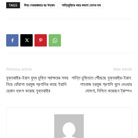
TAGS
বিশ্ব শেয়ারবাজারে বড় উত্থান
শান্তিচুক্তির খবরে কমলো তেলের দাম
Previous article
Next article
যুক্তরাষ্ট্র-ইরান যুদ্ধ চুক্তি স্বাক্ষরের সময়
শান্তি চুক্তিতে পৌঁছেছে যুক্তরাষ্ট্র-ইরান:
নিয়ে ধোঁয়াশা হরমুজ প্রণালির কাছে ইরানি
শাহবাজ হরমুজ প্রণালি খুলে দেওয়ার
ড্রোন ধ্বংস করেছে যুক্তরাষ্ট্র
ঘোষণা, নিশ্চিত করেছেন ট্রাম্পও