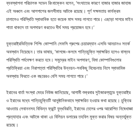
ব্যবস্থাপনা পরিচালক সভেন রিংবাক্কেন বলেন, ‘সংঘাতের কারণে হাজার হাজার জাহাজ
এই অঞ্চলে এবং আশপাশের জলসীমায় আটকে রয়েছে। পূর্ণ সক্ষমতায় কার্যক্রম
চালালেও পরিস্থিতি স্বাভাবিক হতে কয়েক মাস সময় লাগতে পারে। এছাড়া সাগরে মাইন
পাতা থাকলে তা অপসারণ করতেও দীর্ঘ সময় প্রয়োজন হবে।’
যুক্তরাষ্ট্রভিত্তিক শিপিং কোম্পানি সেফসি গ্রুপের চেয়ারম্যান এসভি আনচানও সতর্ক
অবস্থান নিয়েছেন। তার ভাষায়, ‘কাগজে-কলমে শান্তিচুক্তি স্বাক্ষরিত হলেও বাস্তব
পরিস্থিতি পর্যবেক্ষণ করতে হবে। সমুদ্রের মাইন অপসারণ, বিমা কোম্পানিগুলোর
প্রতিক্রিয়া এবং নিরাপত্তা পরিস্থিতির উন্নয়ন-সবকিছু বিবেচনায় নিলে স্বাভাবিক
অবস্থায় ফিরতে এক বছরেরও বেশি সময় লাগতে পারে।’
ইরানের বার্তা সংস্থা মেহর নিউজ জানিয়েছে, আগামী শুক্রবার সুইজারল্যান্ডে যুক্তরাষ্ট্র
ও ইরানের মধ্যে শান্তিচুক্তিটি আনুষ্ঠানিকভাবে স্বাক্ষরিত হওয়ার কথা রয়েছে। চুক্তির
আওতায় লেবাননসহ বিভিন্ন ফ্রন্টে যুদ্ধবিরতি, ইরানের তেলের ওপর আরোপিত নিষেধাজ্ঞা
প্রত্যাহার এবং আটকে থাকা ২৪ বিলিয়ন ডলারের তহবিল মুক্ত করার বিষয় অন্তর্ভুক্ত
রয়েছে।