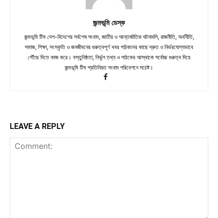
জন্মভূমি ডেস্ক
জন্মভূমি টিম দেশ-বিদেশের সর্বশেষ সংবাদ, জাতীয় ও আন্তর্জাতিক ঘটনাবলি, রাজনীতি, অর্থনীতি,
সমাজ, শিক্ষা, সংস্কৃতি ও জনজীবনের গুরুত্বপূর্ণ খবর পাঠকদের কাছে দ্রুত ও নির্ভরযোগ্যভাবে
পৌঁছে দিতে কাজ করে। বস্তুনিষ্ঠতা, নির্ভুল তথ্য ও পাঠকের আস্থাকে সর্বোচ্চ গুরুত্ব দিয়ে
জন্মভূমি টিম প্রতিনিয়ত সংবাদ পরিবেশনে সচেষ্ট।
LEAVE A REPLY