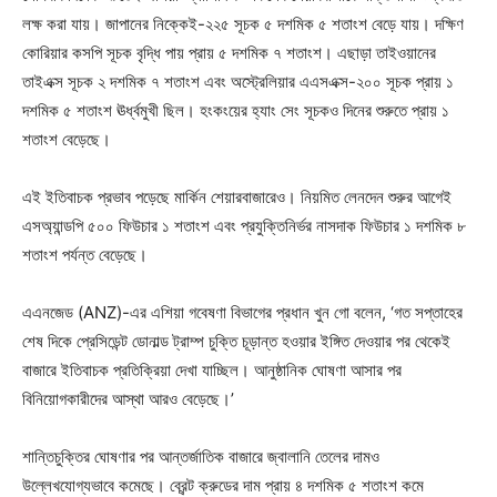
লক্ষ করা যায়। জাপানের নিক্কেই-২২৫ সূচক ৫ দশমিক ৫ শতাংশ বেড়ে যায়। দক্ষিণ
কোরিয়ার কসপি সূচক বৃদ্ধি পায় প্রায় ৫ দশমিক ৭ শতাংশ। এছাড়া তাইওয়ানের
তাইএক্স সূচক ২ দশমিক ৭ শতাংশ এবং অস্ট্রেলিয়ার এএসএক্স-২০০ সূচক প্রায় ১
দশমিক ৫ শতাংশ ঊর্ধ্বমুখী ছিল। হংকংয়ের হ্যাং সেং সূচকও দিনের শুরুতে প্রায় ১
শতাংশ বেড়েছে।
এই ইতিবাচক প্রভাব পড়েছে মার্কিন শেয়ারবাজারেও। নিয়মিত লেনদেন শুরুর আগেই
এসঅ্যান্ডপি ৫০০ ফিউচার ১ শতাংশ এবং প্রযুক্তিনির্ভর নাসদাক ফিউচার ১ দশমিক ৮
শতাংশ পর্যন্ত বেড়েছে।
এএনজেড (ANZ)-এর এশিয়া গবেষণা বিভাগের প্রধান খুন গো বলেন, ‘গত সপ্তাহের
শেষ দিকে প্রেসিডেন্ট ডোনাল্ড ট্রাম্প চুক্তি চূড়ান্ত হওয়ার ইঙ্গিত দেওয়ার পর থেকেই
বাজারে ইতিবাচক প্রতিক্রিয়া দেখা যাচ্ছিল। আনুষ্ঠানিক ঘোষণা আসার পর
বিনিয়োগকারীদের আস্থা আরও বেড়েছে।’
শান্তিচুক্তির ঘোষণার পর আন্তর্জাতিক বাজারে জ্বালানি তেলের দামও
উল্লেখযোগ্যভাবে কমেছে। ব্রেন্ট ক্রুডের দাম প্রায় ৪ দশমিক ৫ শতাংশ কমে