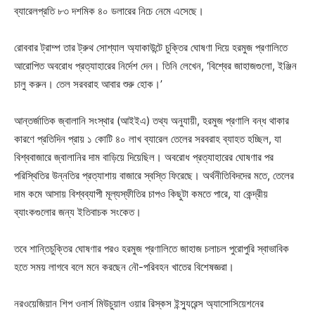
ব্যারেলপ্রতি ৮৩ দশমিক ৪০ ডলারের নিচে নেমে এসেছে।
রোববার ট্রাম্প তার ট্রুথ সোশ্যাল অ্যাকাউন্টে চুক্তির ঘোষণা দিয়ে হরমুজ প্রণালিতে
আরোপিত অবরোধ প্রত্যাহারের নির্দেশ দেন। তিনি লেখেন, ‘বিশ্বের জাহাজগুলো, ইঞ্জিন
চালু করুন। তেল সরবরাহ আবার শুরু হোক।’
আন্তর্জাতিক জ্বালানি সংস্থার (আইইএ) তথ্য অনুযায়ী, হরমুজ প্রণালি বন্ধ থাকার
কারণে প্রতিদিন প্রায় ১ কোটি ৪০ লাখ ব্যারেল তেলের সরবরাহ ব্যাহত হচ্ছিল, যা
বিশ্ববাজারে জ্বালানির দাম বাড়িয়ে দিয়েছিল। অবরোধ প্রত্যাহারের ঘোষণার পর
পরিস্থিতির উন্নতির প্রত্যাশায় বাজারে স্বস্তি ফিরেছে। অর্থনীতিবিদদের মতে, তেলের
দাম কমে আসায় বিশ্বব্যাপী মূল্যস্ফীতির চাপও কিছুটা কমতে পারে, যা কেন্দ্রীয়
ব্যাংকগুলোর জন্য ইতিবাচক সংকেত।
তবে শান্তিচুক্তির ঘোষণার পরও হরমুজ প্রণালিতে জাহাজ চলাচল পুরোপুরি স্বাভাবিক
হতে সময় লাগবে বলে মনে করছেন নৌ-পরিবহন খাতের বিশেষজ্ঞরা।
নরওয়েজিয়ান শিপ ওনার্স মিউচুয়াল ওয়ার রিস্কস ইন্স্যুরেন্স অ্যাসোসিয়েশনের