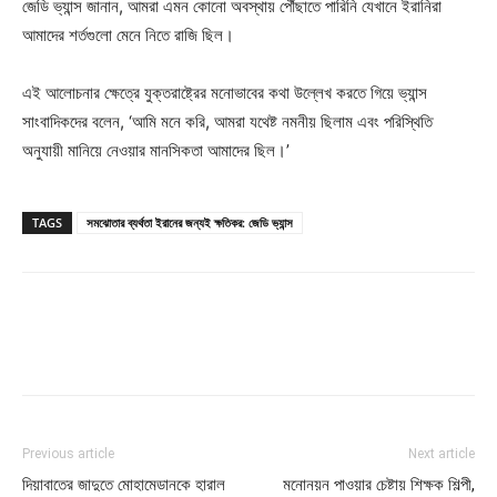
জেডি ভ্যান্স জানান, আমরা এমন কোনো অবস্থায় পৌঁছাতে পারিনি যেখানে ইরানিরা
আমাদের শর্তগুলো মেনে নিতে রাজি ছিল।
এই আলোচনার ক্ষেত্রে যুক্তরাষ্ট্রের মনোভাবের কথা উল্লেখ করতে গিয়ে ভ্যান্স
সাংবাদিকদের বলেন, ‘আমি মনে করি, আমরা যথেষ্ট নমনীয় ছিলাম এবং পরিস্থিতি
অনুযায়ী মানিয়ে নেওয়ার মানসিকতা আমাদের ছিল।’
TAGS
সমঝোতার ব্যর্থতা ইরানের জন্যই ক্ষতিকর: জেডি ভ্যান্স
Previous article
Next article
দিয়াবাতের জাদুতে মোহামেডানকে হারাল
মনোনয়ন পাওয়ার চেষ্টায় শিক্ষক শিল্পী,