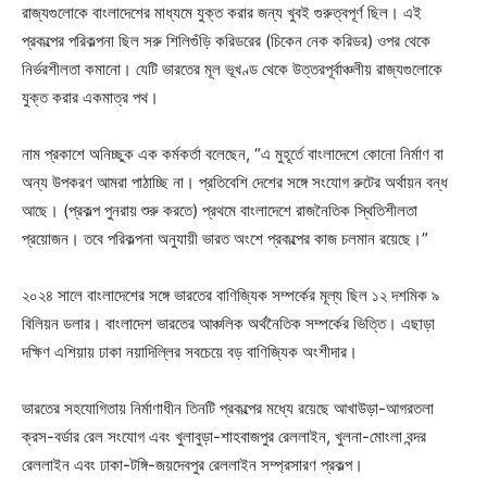
রাজ্যগুলোকে বাংলাদেশের মাধ্যমে যুক্ত করার জন্য খুবই গুরুত্বপূর্ণ ছিল। এই
প্রকল্পের পরিকল্পনা ছিল সরু শিলিগুঁড়ি করিডরের (চিকেন নেক করিডর) ওপর থেকে
নির্ভরশীলতা কমানো। যেটি ভারতের মূল ভূখণ্ড থেকে উত্তরপূর্বাঞ্চলীয় রাজ্যগুলোকে
যুক্ত করার একমাত্র পথ।
নাম প্রকাশে অনিচ্ছুক এক কর্মকর্তা বলেছেন, “এ মুহূর্তে বাংলাদেশে কোনো নির্মাণ বা
অন্য উপকরণ আমরা পাঠাচ্ছি না। প্রতিবেশি দেশের সঙ্গে সংযোগ রুটের অর্থায়ন বন্ধ
আছে। (প্রকল্প পুনরায় শুরু করতে) প্রথমে বাংলাদেশে রাজনৈতিক স্থিতিশীলতা
প্রয়োজন। তবে পরিকল্পনা অনুযায়ী ভারত অংশে প্রকল্পের কাজ চলমান রয়েছে।”
২০২৪ সালে বাংলাদেশের সঙ্গে ভারতের বাণিজ্যিক সম্পর্কের মূল্য ছিল ১২ দশমিক ৯
বিলিয়ন ডলার। বাংলাদেশ ভারতের আঞ্চলিক অর্থনৈতিক সম্পর্কের ভিত্তি। এছাড়া
দক্ষিণ এশিয়ায় ঢাকা নয়াদিল্লির সবচেয়ে বড় বাণিজ্যিক অংশীদার।
ভারতের সহযোগিতায় নির্মাণাধীন তিনটি প্রকল্পের মধ্যে রয়েছে আখাউড়া-আগরতলা
ক্রস-বর্ডার রেল সংযোগ এবং খুলাবুড়া-শাহবাজপুর রেললাইন, খুলনা-মোংলা বন্দর
রেললাইন এবং ঢাকা-টঙ্গি-জয়দেবপুর রেললাইন সম্প্রসারণ প্রকল্প।