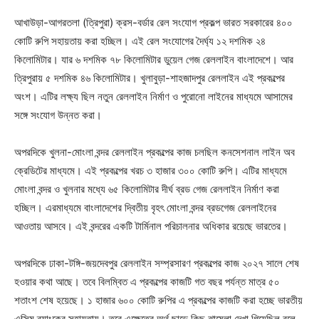
আখাউড়া-আগরতলা (ত্রিপুরা) ক্রস-বর্ডার রেল সংযোগ প্রকল্প ভারত সরকারের ৪০০
কোটি রুপি সহায়তায় করা হচ্ছিল। এই রেল সংযোগের দৈর্ঘ্য ১২ দশমিক ২৪
কিলোমিটার। যার ৬ দশমিক ৭৮ কিলোমিটার ডুয়েল গেজ রেললাইন বাংলাদেশে। আর
ত্রিপুরায় ৫ দশমিক ৪৬ কিলোমিটার। খুলাবুড়া-শাহজাদপুর রেললাইন এই প্রকল্পের
অংশ। এটির লক্ষ্য ছিল নতুন রেললাইন নির্মাণ ও পুরোনো লাইনের মাধ্যমে আসামের
সঙ্গে সংযোগ উন্নত করা।
অপরদিকে খুলনা-মোংলা বন্দর রেললাইন প্রকল্পের কাজ চলছিল কনসেশনাল লাইন অব
ক্রেডিটের মাধ্যমে। এই প্রকল্পের খরচ ৩ হাজার ৩০০ কোটি রুপি। এটির মাধ্যমে
মোংলা বন্দর ও খুলনার মধ্যে ৬৫ কিলোমিটার দীর্ঘ ব্রড গেজ রেললাইন নির্মাণ করা
হচ্ছিল। এরমাধ্যমে বাংলাদেশের দ্বিতীয় বৃহৎ মোংলা বন্দর ব্রডগেজ রেললাইনের
আওতায় আসবে। এই বন্দরের একটি টার্মিনাল পরিচালনার অধিকার রয়েছে ভারতের।
অপরদিকে ঢাকা-টঙ্গি-জয়দেবপুর রেললাইন সম্প্রসারণ প্রকল্পের কাজ ২০২৭ সালে শেষ
হওয়ার কথা আছে। তবে বিলম্বিত এ প্রকল্পের কাজটি গত বছর পর্যন্ত মাত্র ৫০
শতাংশ শেষ হয়েছে। ১ হাজার ৬০০ কোটি রুপির এ প্রকল্পের কাজটি করা হচ্ছে ভারতীয়
এক্সিম ব্যাংকের সহায়তায়। তবে এক্ষেত্রে অর্থ ছাড়ে কিছু ঝামেলা দেখা গিয়েছিল বলে