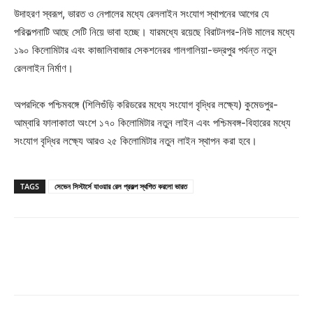
উদাহরণ স্বরূপ, ভারত ও নেপালের মধ্যে রেললাইন সংযোগ স্থাপনের আগের যে
পরিকল্পনাটি আছে সেটি নিয়ে ভাবা হচ্ছে। যারমধ্যে রয়েছে বিরাটনগর-নিউ মালের মধ্যে
১৯০ কিলোমিটার এবং কাজালিবাজার সেকশনেরর গালগালিয়া-ভদ্রপুর পর্যন্ত নতুন
রেললাইন নির্মাণ।
অপরদিকে পশ্চিমবঙ্গে (শিলিগুঁড়ি করিডরের মধ্যে সংযোগ বৃদ্ধির লক্ষ্যে) কুমেডপুর-
আম্বারি ফালাকাতা অংশে ১৭০ কিলোমিটার নতুন লাইন এবং পশ্চিমবঙ্গ-বিহারের মধ্যে
সংযোগ বৃদ্ধির লক্ষ্যে আরও ২৫ কিলোমিটার নতুন লাইন স্থাপন করা হবে।
TAGS
সেভেন সিস্টার্সে যাওয়ার রেল প্রকল্প স্থগিত করলো ভারত