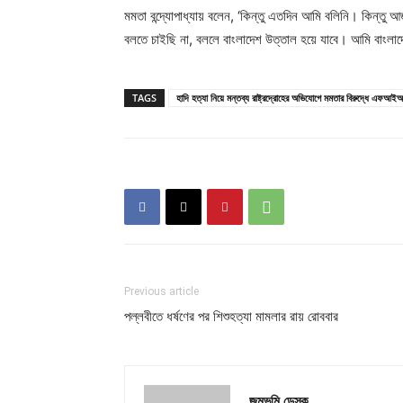
মমতা বন্দ্যোপাধ্যায় বলেন, ‘কিন্তু এতদিন আমি বলিনি। কিন্ত
বলতে চাইছি না, বললে বাংলাদেশ উত্তাল হয়ে যাবে। আমি বাংলাদ
TAGS
হাদি হত্যা নিয়ে মন্তব্য রাষ্ট্রদ্রোহের অভিযোগে মমতার বিরুদ্ধে এফআই
Previous article
পল্লবীতে ধর্ষণের পর শিশুহত্যা মামলার রায় রোববার
জন্মভূমি ডেস্ক