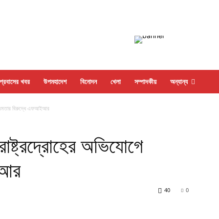
প্রবাসের খবর
উপমহাদেশ
বিনোদন
খেলা
সম্পাদকীয়
অন্যান্য
োগে মমতার বিরুদ্ধে এফআইআর
 রাষ্ট্রদ্রোহের অভিযোগে
ইআর
40
0