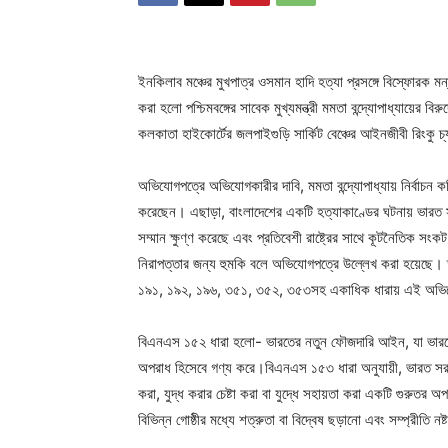
ইনকিলাব মঞ্চের মুখপাত্র ওসমান হাদি হত্যা প্রসঙ্গে বিস্ফোরক ম
করা হলো পশ্চিমবঙ্গের সাবেক মুখ্যমন্ত্রী মমতা বন্দ্যোপাধ্যায়ের
কলকাতা হাইকোর্টের জলপাইগুড়ি সার্কিট বেঞ্চের আইনজীবী রিংকু চ্য
অভিযোগপত্রে অভিযোগকারীর দাবি, ‌মমতা বন্দ্যোপাধ্যায় নির্বাচন কম
করেছেন। এছাড়া, বাংলাদেশের একটি হত্যাকাণ্ডের ঘটনায় ভারত সরকার 
সম্মান ক্ষুণ্ণ করেছে এবং প্রতিবেশী রাষ্ট্রের সাথে কূটনৈতিক সং
নিরাপত্তার জন্য হুমকি বলে অভিযোগপত্রে উল্লেখ করা হয়েছে।
১৯১, ১৯২, ১৯৬, ৩৫১, ৩৫২, ৩৫৩সহ একাধিক ধারায় এই অভিয
বিএনএস ১৫২ ধারা হলো- ভারতের নতুন ফৌজদারি আইন, যা ভারতের 
অপরাধ হিসেবে গণ্য করে।বিএনএস ১৫৩ ধারা অনুযায়ী, ভারত সরকার
করা, যুদ্ধ করার চেষ্টা করা বা যুদ্ধে সহায়তা করা একটি গুরুতর অ
বিভিন্ন গোষ্ঠীর মধ্যে শত্রুতা বা বিদ্বেষ ছড়ানো এবং সম্প্রীতি 