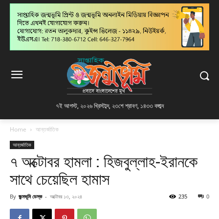
৭ই আগস্ট, ২০২৬ খ্রিস্টাব্দ
,
২৩শে শ্রাবণ, ১৪৩৩ বঙ্গাব্দ
Home
আন্তর্জাতিক
আন্তর্জাতিক
৭ অক্টোবর হামলা : হিজবুল্লাহ-ইরানকে
সাথে চেয়েছিল হামাস
By
জন্মভূমি ডেস্ক
-
অক্টোবর ১৩, ২০২৪
235
0