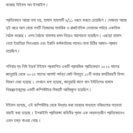
করেছে টাইমস অব ইসরাইল।
প্রতিবেদনে আরো বলা হয়, হামাস হামলাটি ৯/১১ ধরনে করতে চেয়েছিল। সেজন্য আরো
দুই বছর আগ থেকে দলটি নিজেদের সামরিক ও রাজনৈতিক নেতাদের পর্যায়ে একাধিক
বৈঠক করেছে। ওসব বৈঠকে হামলার রসদ নিয়েও আলোচনা হয়েছিল। এছাড়া হামাস
নেতা ইয়াহিয়া সিনওয়ার এবং ইরানি কর্মকর্তাদের সাথেও নানা চিঠির আদান-প্রদান
হয়েছিল।
শনিবার দ্য নিউ ইয়র্ক টাইমস প্রকাশিত একটি প্রাথমিক প্রতিবেদনে ২০২২ সালের
জানুয়ারি থেকে ২০২৩ সালের আগস্ট পর্যন্ত মোট বিস্তৃত ১০টি সভার কার্যবিবরণী বিশদ
বিবরণ দেয়া হয়েছে। সেখানে বলা হয়েছে, জানুয়ারি মাসে খান ইউনিসের হামাস
নিয়ন্ত্রণকেন্দ্রে একটি কম্পিউটারে বিষয়টি আবিষ্কৃত হয়েছিল।
টাইমস বলেছে, এই কম্পিউটার থেকে উদ্ধার করা তথ্যের মাধ্যমে নথিগুলোর সত্যতা
যাচাই করা হয়েছে। ইসরাইলি প্রতিরক্ষা বাহিনীর পৃথক এক অভ্যন্তরীণ প্রতিবেদনেও
এমন তথ্য পাওয়া গেছে।