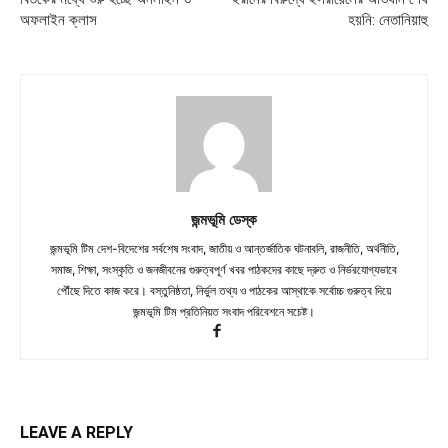
অফলাইন ক্লাস
হয়নি: নেতানিয়াহু
জন্মভূমি ডেস্ক
জন্মভূমি টিম দেশ-বিদেশের সর্বশেষ সংবাদ, জাতীয় ও আন্তর্জাতিক ঘটনাবলি, রাজনীতি, অর্থনীতি,
সমাজ, শিক্ষা, সংস্কৃতি ও জনজীবনের গুরুত্বপূর্ণ খবর পাঠকদের কাছে দ্রুত ও নির্ভরযোগ্যভাবে
পৌঁছে দিতে কাজ করে। বস্তুনিষ্ঠতা, নির্ভুল তথ্য ও পাঠকের আস্থাকে সর্বোচ্চ গুরুত্ব দিয়ে
জন্মভূমি টিম প্রতিনিয়ত সংবাদ পরিবেশনে সচেষ্ট।
LEAVE A REPLY