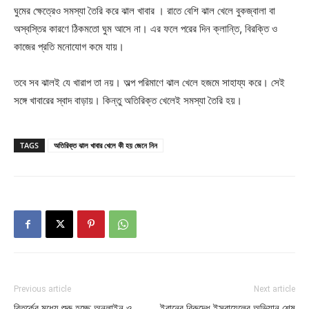
ঘুমের ক্ষেত্রেও সমস্যা তৈরি করে ঝাল খাবার । রাতে বেশি ঝাল খেলে বুকজ্বালা বা
অস্বস্তির কারণে ঠিকমতো ঘুম আসে না। এর ফলে পরের দিন ক্লান্তি, বিরক্তি ও
কাজের প্রতি মনোযোগ কমে যায়।
তবে সব ঝালই যে খারাপ তা নয়। অল্প পরিমাণে ঝাল খেলে হজমে সাহায্য করে। সেই
সঙ্গে খাবারের স্বাদ বাড়ায়। কিন্তু অতিরিক্ত খেলেই সমস্যা তৈরি হয়।
TAGS
অতিরিক্ত ঝাল খাবার খেলে কী হয় জেনে নিন
Previous article
Next article
বিতর্কের মধ্যে শুরু হচ্ছে অনলাইন ও
ইরানের বিরুদ্ধে ইসরায়েলের অভিযান শেষ