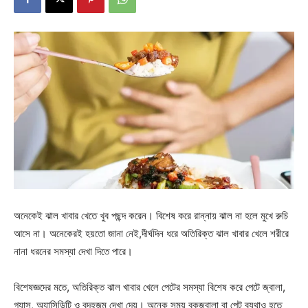
অনেকেই ঝাল খাবার খেতে খুব পছন্দ করেন। বিশেষ করে রান্নায় ঝাল না হলে মুখে রুচি
আসে না। অনেকেরই হয়তো জানা নেই,দীর্ঘদিন ধরে অতিরিক্ত ঝাল খাবার খেলে শরীরে
নানা ধরনের সমস্যা দেখা দিতে পারে।
বিশেষজ্ঞদের মতে, অতিরিক্ত ঝাল খাবার খেলে পেটের সমস্যা বিশেষ করে পেটে জ্বালা,
গ্যাস, অ্যাসিডিটি ও বদহজম দেখা দেয়। অনেক সময় বুকজ্বালা বা পেট ব্যথাও হতে