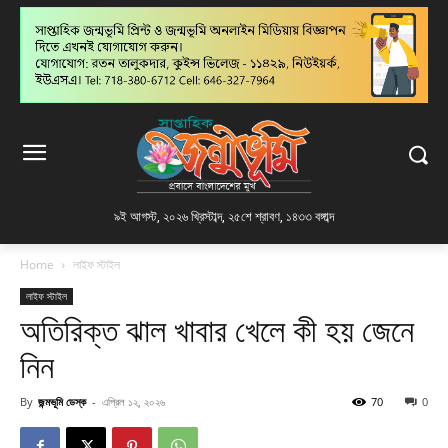
৯ই আগস্ট, ২০২৬ খ্রিস্টাব্দ
,
২৫শে শ্রাবণ, ১৪৩৩ বঙ্গাব্দ
Home
লাইফ স্টাইল
লাইফ স্টাইল
অতিরিক্ত ঝাল খাবার খেলে কী হয় জেনে
নিন
By
জন্মভূমি ডেস্ক
-
এপ্রিল ১২, ২০২৬
70
0