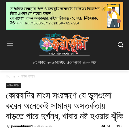
৮ই আগস্ট, ২০২৬ খ্রিস্টাব্দ
,
২৪শে শ্রাবণ, ১৪৩৩ বঙ্গাব্দ
Home
লাইফ স্টাইল
লাইফ স্টাইল
কোরবানির মাংস সংরক্ষণে যে ভুলগুলো
করেন অনেকেই সামান্য অসতর্কতায়
বাড়তে পারে দুর্গন্ধ, খাবার নষ্ট হওয়ার ঝুঁকি
By
jonmobhumi1
-
মে ২৭, ২০২৬
61
0