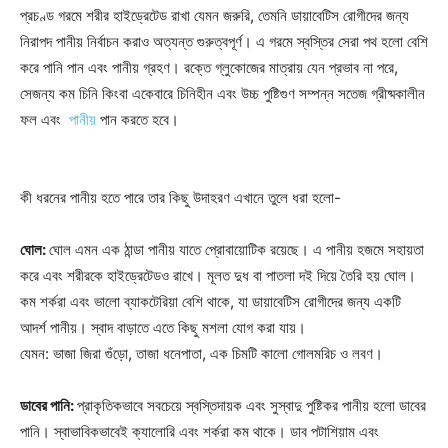
প্রচণ্ড গরমে শরীর হাইড্রেটেড রাখা যেমন জরুরি, তেমনি ডায়াবেটিস রোগীদের জন্য
নিরাপদ পানীয় নির্বাচন করাও অত্যন্ত গুরুত্বপূর্ণ। এ গরমে স্বস্তির সেরা পথ হলো বেশি
করে পানি পান এবং পানীয় গ্রহণ। রক্তে গ্লুকোজের মাত্রায় যেন প্রভাব না পরে,
সেজন্য কম চিনি কিংবা একেবারে চিনিহীন এবং উচ্চ পুষ্টিগুণ সম্পন্ন সতেজ গ্রীষ্মকালীন
ফল এবং
পানীয়
পান করতে হবে।
কী ধরনের পানীয় হতে পারে তার কিছু উদাহরণ এখানে তুলে ধরা হলো-
ঘোল:
ঘোল এমন এক ঠান্ডা পানীয় যাতে প্রোবায়োটিক রয়েছে। এ পানীয় হজমে সহায়তা
করে এবং শরীরকে হাইড্রেটেডও রাখে। মূলত দুধ বা পাতলা দই দিয়ে তৈরি হয় ঘোল।
কম শর্করা এবং ভালো ব্যাকটেরিয়া বেশি থাকে, যা ডায়াবেটিস রোগীদের জন্য একটি
আদর্শ পানীয়। স্বাদ বাড়াতে এতে কিছু মশলা যোগ করা যায়।
যেমন: ভাজা জিরা গুঁড়ো, তাজা ধনেপাতা, এক চিমটি কালো গোলমরিচ ও লবণ।
ডাবের পানি:
প্রাকৃতিকভাবে সবচেয়ে স্বস্তিদায়ক এবং সুস্বাদু পুষ্টিকর পানীয় হলো ডাবের
পানি। স্বাভাবিকভাবেই ক্যালোরি এবং শর্করা কম থাকে। ডাব পটাশিয়াম এবং