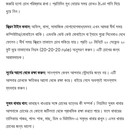
জরুরি হলো চোখ পরিষ্কার রাখা। প্রতিদিন মুখ ধোয়ার সময় চোখও ঠাণ্ডা পানি দিয়ে
ধুয়ে নিন।
স্ক্রিন টাইম কমান:
অফিস, বাসা, সামাজিক যোগাযোগমাধ্যমসহ এখন আমরা দীর্ঘ সময়
কম্পিউটার/মোবাইলে থাকি। এমনকি কেউ কেউ মোবাইলে বা ট্যাবে পুরো সিনেমাও দেখে
ফেলেন। দীর্ঘ সময় স্ক্রিনে তাকালে চোখ শুকিয়ে যায়। প্রতি ২০ মিনিটে ২০ সেকেন্ড ২০
ফুট দূরে তাকানোর নিয়ম (20-20-20 rule) অনুসরণ করুন। এটি চোখের জন্য
আরামদায়ক।
সূর্যের আলো থেকে রক্ষা করুন:
সানগ্লাস কেবল আপনার সৌন্দর্যের জন্য নয়। এটি
আপনার চোখকে ক্ষতিকর আলো থেকে রক্ষা করে। বাইরে গেলে অবশ্যই সানগ্লাস
ব্যবহার করুন।
সুষম খাবার খান:
ভাবছেন খাওয়ার সঙ্গে চোখের যত্নের কী সম্পর্ক। নিয়মিত সুষম খাবার
আপনাকে চোখের যে কোনো জটিলতা থেকে প্রাথমিক রক্ষা করতে পারে। ফলে খাবারের
তালিকায় গাজর, পালং শাক, মাছ, ডিম ও ভিটামিন-এ সমৃদ্ধ খাবার রাখুন। এসব খাবার
চোখের জন্য ভালো।