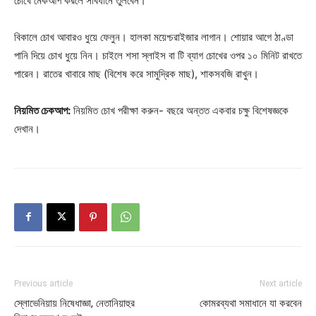
চোখে মেকআপ করলে সাবধানে তুলবেন।
বিকালে চোখ আবারও ধুয়ে ফেলুন। হালকা ময়েশ্চরাইজার লাগান। শোয়ার আগে ঠাণ্ডা
পানি দিয়ে চোখ ধুয়ে নিন। চাইলে শসা স্লাইস বা টি ব্যাগ চোখের ওপর ১০ মিনিট রাখতে
পারেন। রাতের খাবারে মাছ (বিশেষ করে সামুদ্রিক মাছ), শাকসবজি রাখুন।
নিয়মিত চেকআপ:
নিয়মিত চোখ পরীক্ষা করুন- বছরে অন্তত একবার চক্ষু বিশেষজ্ঞকে
দেখান।
Previous article
Next article
স্লোভেনিয়ায় নিষেধাজ্ঞা, নেতানিয়াহুর
কোমরব্যথা সমাধানে যা করবেন