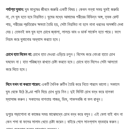
পর্যাপ্ত ঘুমান:
ঘুম মানুষের জীবনে জরুরি একটি বিষয়। কেবল লন্বা সময় ঘুমই জরুরি
না, সে ঘুম হতে হবে নিয়মিত। ঘুমের মধ্যে আমাদের শরীরের বিভিন্ন অঙ্গ, ত্বক রেস্ট
পায়, শরীরের প্রতিরোধ ক্ষমতা তৈরি হয়, সেটা নিয়মিত না হলে নানা ধরনের অসঙ্গতি দেখা
দেয়। তেমনই কম ঘুম হলে চোখে জ্বালা, লালচে ভাব ও ডার্ক সার্কেল হতে পারে। ফলে
নিয়ম করে ঘুমানোর অভ্যাস করতে হবে।
চোখে হাত দিবেন না:
চোখে হাত দেওয়া এড়িয়ে চলুন। বিশেষ করে নোংরা হাতে চোখ
ঘষবেন না। হাত পরিচ্ছন্ন রাখতে চেষ্টা করতে হবে। চোখে হাত দিলেও সেটা আলতো
করে দিতে হবে।
দিনে যখন যা করতে পারেন:
একটি দৈনিক রুটিন তৈরি করে নিতে পারলে ভালো। সকালে
ঘুম থেকে উঠে ঠাণ্ডা পানি দিয়ে চোখ ধুয়ে নিন। দুই মিনিট চোখ বন্ধ করে হালকা
ম্যাসাজ করুন। সকালের নাশতায় গাজর, ডিম, শাকসবজি বা ফল রাখুন।
দুপুরে পড়াশোনা বা কাজের সময় মাঝেমধ্যে চোখ বন্ধ করে বসুন। এই বেলা যাই খান না
কেন শসা বা ফলের সালাদ খেতে চেষ্টা করেন। বাইরে গেলে সানগ্লাস ব্যবহার করুন।