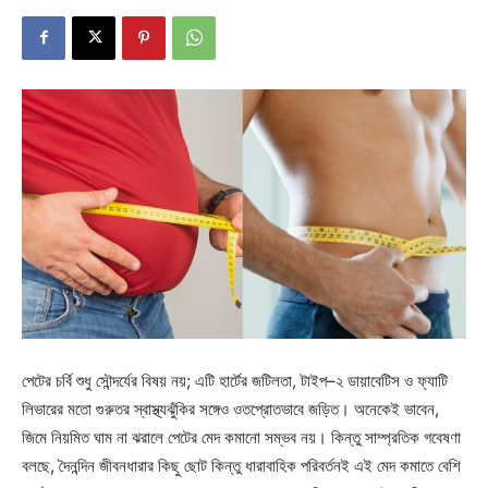
পেটের চর্বি শুধু সৌন্দর্যের বিষয় নয়; এটি হার্টের জটিলতা, টাইপ–২ ডায়াবেটিস ও ফ্যাটি
লিভারের মতো গুরুতর স্বাস্থ্যঝুঁকির সঙ্গেও ওতপ্রোতভাবে জড়িত। অনেকেই ভাবেন,
জিমে নিয়মিত ঘাম না ঝরালে পেটের মেদ কমানো সম্ভব নয়। কিন্তু সাম্প্রতিক গবেষণা
বলছে, দৈনন্দিন জীবনধারার কিছু ছোট কিন্তু ধারাবাহিক পরিবর্তনই এই মেদ কমাতে বেশি