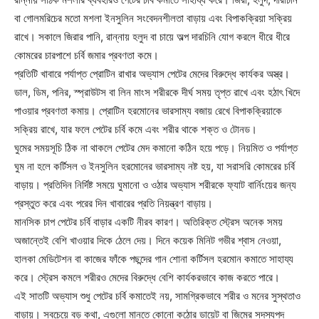
বা গোলমরিচের মতো মশলা ইনসুলিন সংবেদনশীলতা বাড়ায় এবং বিপাকক্রিয়া সক্রিয়
রাখে। সকালে জিরার পানি, রান্নায় হলুদ বা চায়ে অল্প দারচিনি যোগ করলে ধীরে ধীরে
কোমরের চারপাশে চর্বি জমার প্রবণতা কমে।
প্রতিটি খাবারে পর্যাপ্ত প্রোটিন রাখার অভ্যাস পেটের মেদের বিরুদ্ধে কার্যকর অস্ত্র।
ডাল, ডিম, পনির, স্প্রাউটস বা লিন মাংস শরীরকে দীর্ঘ সময় তৃপ্ত রাখে এবং হঠাৎ খিদে
পাওয়ার প্রবণতা কমায়। প্রোটিন হরমোনের ভারসাম্য বজায় রেখে বিপাকক্রিয়াকে
সক্রিয় রাখে, যার ফলে পেটের চর্বি কমে এবং শরীর থাকে শক্ত ও টোনড।
ঘুমের সময়সূচি ঠিক না থাকলে পেটের মেদ কমানো কঠিন হয়ে পড়ে। নিয়মিত ও পর্যাপ্ত
ঘুম না হলে কর্টিসল ও ইনসুলিন হরমোনের ভারসাম্য নষ্ট হয়, যা সরাসরি কোমরের চর্বি
বাড়ায়। প্রতিদিন নির্দিষ্ট সময়ে ঘুমানো ও ওঠার অভ্যাস শরীরকে ফ্যাট বার্নিংয়ের জন্য
প্রস্তুত করে এবং পরের দিন খাবারের প্রতি নিয়ন্ত্রণ বাড়ায়।
মানসিক চাপ পেটের চর্বি বাড়ার একটি নীরব কারণ। অতিরিক্ত স্ট্রেস অনেক সময়
অজান্তেই বেশি খাওয়ার দিকে ঠেলে দেয়। দিনে কয়েক মিনিট গভীর শ্বাস নেওয়া,
হালকা মেডিটেশন বা কাজের ফাঁকে পছন্দের গান শোনা কর্টিসল হরমোন কমাতে সাহায্য
করে। স্ট্রেস কমলে শরীরও মেদের বিরুদ্ধে বেশি কার্যকরভাবে কাজ করতে পারে।
এই সাতটি অভ্যাস শুধু পেটের চর্বি কমাতেই নয়, সামগ্রিকভাবে শরীর ও মনের সুস্থতাও
বাড়ায়। সবচেয়ে বড় কথা, এগুলো মানতে কোনো কঠোর ডায়েট বা জিমের সদস্যপদ