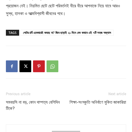
প্রয়োজন নেই। নিয়মিত ছোট ছোট পরিবর্তনই ধীরে ধীরে আপনাকে নিয়ে যাবে আরও
সুস্থ, হালকা ও আত্মবিশ্বাসী জীবনের পথে।
TAGS
পেটের চর্বি একেবারেই কমছে না? জিম ছাড়াই ২১ দিনে মেদ কমাবে এই ৭টি সহজ অভ্যাস
Previous article
Next article
সমবয়সি না বড়, কোন দাম্পত্য বেশিদিন
শিক্ষা-সংস্কৃতি অনির্বাণে মুকিত জাকারিয়া
টিকে?