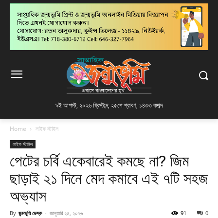
৯ই আগস্ট, ২০২৬ খ্রিস্টাব্দ
,
২৫শে শ্রাবণ, ১৪৩৩ বঙ্গাব্দ
Home
লাইফ স্টাইল
লাইফ স্টাইল
পেটের চর্বি একেবারেই কমছে না? জিম
ছাড়াই ২১ দিনে মেদ কমাবে এই ৭টি সহজ
অভ্যাস
By
জন্মভূমি ডেস্ক
-
জানুয়ারি ২৫, ২০২৬
91
0