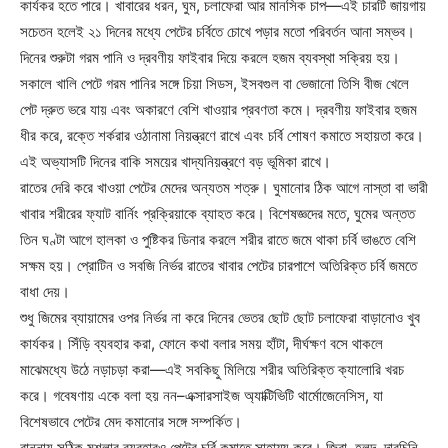
কার্যকর হতে পারে। খাবারের ধরন, ঘুম, চলাফেরা আর মানসিক চাপ—এই চারটি জায়গায়
সচেতন হলেই ২১ দিনের মধ্যে পেটের চর্বিতে চোখে পড়ার মতো পরিবর্তন আনা সম্ভব।
দিনের শুরুটা গরম পানি ও দ্রবণীয় ফাইবার দিয়ে করলে হজম ব্যবস্থা সক্রিয় হয়।
সকালে খালি পেটে গরম পানির সঙ্গে চিয়া সিডস, ইসবগুল বা ভেজানো তিসি বীজ খেলে
পেট দ্রুত ভরে যায় এবং অকারণে বেশি খাওয়ার প্রবণতা কমে। দ্রবণীয় ফাইবার হজম
ধীর করে, রক্তে শর্করার ওঠানামা নিয়ন্ত্রণে রাখে এবং চর্বি শোষণ কমাতে সহায়তা করে।
এই অভ্যাসটি দিনের বাকি সময়ের খাদ্যনিয়ন্ত্রণে বড় ভূমিকা রাখে।
রাতের দেরি করে খাওয়া পেটের মেদের অন্যতম শত্রু। ঘুমানোর ঠিক আগে নাস্তা বা ভারী
খাবার শরীরের ফ্যাট বার্নিং প্রক্রিয়াকে ব্যাহত করে। বিশেষজ্ঞদের মতে, ঘুমের অন্তত
তিন ঘণ্টা আগে হালকা ও পুষ্টিকর ডিনার করলে শরীর রাতে জমে থাকা চর্বি ভাঙতে বেশি
সক্ষম হয়। প্রোটিন ও সবজি নির্ভর রাতের খাবার পেটের চারপাশে অতিরিক্ত চর্বি জমতে
বাধা দেয়।
শুধু জিমের ব্যায়ামের ওপর নির্ভর না করে দিনের ভেতর ছোট ছোট চলাফেরা বাড়ানোও খুব
কার্যকর। সিঁড়ি ব্যবহার করা, ফোনে কথা বলার সময় হাঁটা, দীর্ঘক্ষণ বসে থাকলে
মাঝেমধ্যে উঠে নড়াচড়া করা—এই সবকিছু মিলিয়ে শরীর অতিরিক্ত ক্যালোরি খরচ
করে। গবেষণায় একে বলা হয় নন–এক্সারসাইজ অ্যাক্টিভিটি থার্মোজেনেসিস, যা
বিশেষভাবে পেটের মেদ কমানোর সঙ্গে সম্পর্কিত।
রান্নায় সঠিক মশলার ব্যবহারও পেটের চর্বি কমাতে সাহায্য করে। জিরা, হলুদ, দারচিনি