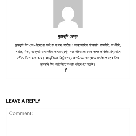
জন্মভূমি ডেস্ক
জন্মভূমি টিম দেশ-বিদেশের সর্বশেষ সংবাদ, জাতীয় ও আন্তর্জাতিক ঘটনাবলি, রাজনীতি, অর্থনীতি,
সমাজ, শিক্ষা, সংস্কৃতি ও জনজীবনের গুরুত্বপূর্ণ খবর পাঠকদের কাছে দ্রুত ও নির্ভরযোগ্যভাবে
পৌঁছে দিতে কাজ করে। বস্তুনিষ্ঠতা, নির্ভুল তথ্য ও পাঠকের আস্থাকে সর্বোচ্চ গুরুত্ব দিয়ে
জন্মভূমি টিম প্রতিনিয়ত সংবাদ পরিবেশনে সচেষ্ট।
LEAVE A REPLY