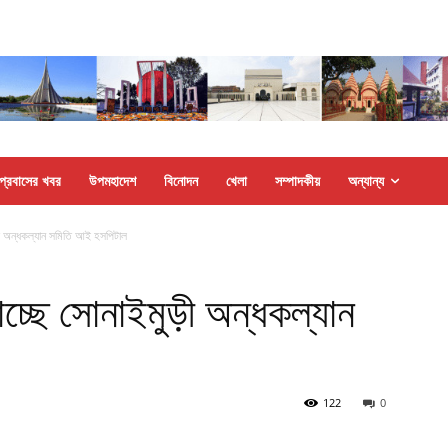
প্রবাসের খবর
উপমহাদেশ
বিনোদন
খেলা
সম্পাদকীয়
অন্যান্য
ী অন্ধকল্যান সমিতি আই হসপিটাল
্ছে সোনাইমুড়ী অন্ধকল্যান
122
0