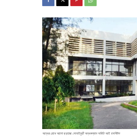
অন্ধের চোখে আলো ছড়াচ্ছে সোনাইমুড়ী অন্ধকল্যান সমিতি আই হসপিটাল