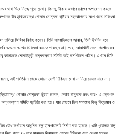
লুদভাব থাবা ঘিরে নিচ্ছে পুরো চোখ। কিন্তু, টাকার অভাবে চোখের অপারেশন করতে
ম্পাদক বীর মুক্তিযোদ্ধা গোলাম মোস্তফা ভূঁইয়ার সহযোগিতায় স্বল্প খরচে চিকিৎসা
া চালিয়ে জিবিকা নির্বাহ করেন। তিনি সাংবাদিকদের জানান, তিনি দীর্ঘদিন ধরে
র্থের অভাবে চোখের চিকিৎসা করাতে পারছেন না। পরে, নোয়াখালী জেলা প্রশাসকের
বু কালামকে সোনাইমুড়ী অন্ধকল্যাণ সমিতি আই হসপিটালে পাঠান। এখানে তিনি
বলেন, এই প্রতিষ্ঠান থেকে কোনো রোগী চিকিৎসা সেবা না নিয়ে ফেরত যাবে না।
মুক্তিযোদ্ধা গোলাম মোস্তফা ভূঁইয়া জানান, সেবাই মানুষকে মহৎ করে- এ স্লোগান
 অন্ধকল্যাণ সমিতি প্রতিষ্ঠা করা হয়। যার পেছনে ছিল সমাজের কিছু বিত্তমান ও
র যৌথ অর্থায়নে আধুনিক চক্ষু হাসপাতালটি নির্মাণ করা হয়েছে। এটি পুরোদমে চালু
ছু অংশ নিয়ে প্রায় ৪০ লাখ মানুষকে বিনামূল্যে চোখের চিকিৎসা সেবা দেওয়া সম্ভব