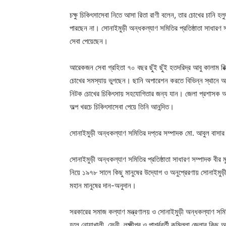
চক্ষু চিকিৎসাসেবা নিতে আসা রিতা রাণী বলেন, তার চোখের চানি হ
পারছেন না। সোনাইমুড়ী অন্ধকল্যাণ সমিতির প্রতিষ্ঠাতা সাধারণ স
সেবা পেয়েছেন।
আরেকজন সেবা গ্রহিতা ৭০ বছর ছুঁই ছুঁই হতদরিদ্র আবু কালাম রিক্স
চোখের সমস্যায় ভুগছেন। ছানি অপারেশন করতে বিভিন্ন স্থানে অ
নিটক চোখের চিকিৎসায় সহযোগিতার জন্য যান। জেলা প্রশাসক আ
অল্প খরচে চিকিৎসাসেবা পেয়ে তিনি আনন্দিত।
সোনাইমুড়ী অন্ধকল্যাণ সমিতির দপ্তর সম্পাদক মো. আবুল বাসার 
সোনাইমুড়ী অন্ধকল্যাণ সমিতির প্রতিষ্ঠাতা সাধারণ সম্পাদক বীর 
নিয়ে ১৯৭৮ সালে কিছু মানুষের উদ্যোগ ও অনুপ্রেরণায় সোনাইমুড়ী
মহান মানুষের দান-অনুদান।
সরকারের সমাজ কল্যাণ মন্ত্রণালয় ও সোনাইমুড়ী অন্ধকল্যাণ সমিতি
হলে নোয়াখালী, ফেনী, লক্ষ্মীপুর ও পার্শ্ববর্তী কুমিল্লা জেলার কি