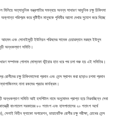
ল মিলিয়ে অত্যাধুনিক যন্ত্রপাতির সমন্বয়ে অনন্য সাধারণ আধুনিক চক্ষু চিকিৎসা
ক্লান্ত পরিশ্রম করে দৃষ্টিহীন মানুষকে পৃথিবীর আলো দেখার সুযোগ করে দিচ্ছে
্জল আহমদ এবং সোনাইমুড়ী ইউনিয়ন পরিষদের সাবেক চেয়ারম্যান মরহুম ইউনুস
মুড়ী অন্ধকল্যাণ সমিতি।
 সাধারণ সম্পাদক গোলাম মোস্তফা ভূঁইয়ার হাত ধরে পথ চলা শুরু হয় এই সমিতির।
দ্র রোগীদের চক্ষু চিকিৎসাসেবা প্রদান এবং লেন্স স্থাপন করা ছাড়াও চশমা প্রদান
ম্যাগাজিনসহ নানা রকমের প্রচার কার্যক্রম।
 অন্ধকল্যাণ সমিতি আই হসপিটাল নামে অনুমোদন প্রাপ্ত হয়ে নিরবচ্ছিন্ন সেবা
জাতন্ত্রী বাংলাদেশ সরকারের ৮০ শতাংশ এবং হাসপাতালের ২০ শতাংশ অর্থে
ন), সেলাই বিহীন ফ্যাকো অপারেশন, ডায়াবেটিক রোগীর চক্ষু পরীক্ষা, চোখের লেন্স