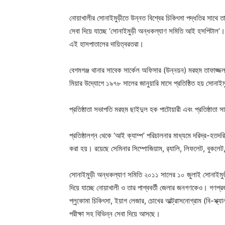
নোয়াখালীর সোনাইমুড়ীতে উন্নত বিশ্বের চিকিৎসা পদ্ধতির সাথে তা
সেবা দিয়ে যাচ্ছে ‘সোনাইমুড়ী অন্ধকল্যাণ সমিতি আই হসপিটাল’। অ
এই হাসপাতালের দায়িত্বরতরা।
বেগমগঞ্জ থানার সাবেক সার্কেল অফিসার (উন্নয়ন) মরহুম তাফাজ
মিয়ার উদ্যোগে ১৯৭৮ সালের জানুয়ারি মাসে প্রতিষ্ঠিত হয় সোনাই
প্রতিষ্ঠাতা সভাপতি মরহুম ছাইদুল হক পাটোয়ারী এবং প্রতিষ্ঠাতা
প্রতিষ্ঠালগ্ন থেকে ‘আই ক্যাম্প’ পরিচালনার মাধ্যমে দরিদ্র-হতদরি
করা হয়। রয়েছে সেমিনার সিম্পোজিয়াম, র‍্যালি, লিফলেট, বুকলেট,
সোনাইমুড়ী অন্ধকল্যাণ সমিতি ২০১১ সালের ১০ জুলাই সোনাইমুড়ী
দিয়ে যাচ্ছে নোয়াখালী ও তার পাশ্ববর্তী জেলার জনগণকেও। গণপ্র
প্লুকোমা চিকিৎসা, ইয়াগ লেজার, চোখের আল্ট্রাসনোগ্রাম (বি-স্ক্যা
পরীক্ষা সহ বিভিন্ন সেবা দিয়ে আসছে।