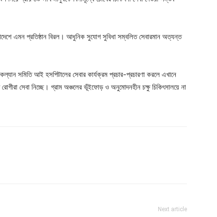
াদেশে এমন প্রতিষ্ঠান বিরল। আধুনিক সুযোগ সুবিধা সম্বলিত সেবারমান অত্যন্ত
ধকল্যান সমিতি আই হসপিটালের সেবার কার্যক্রম প্রচার-প্রচারণা করলে এখানে
ু রোগীরা সেবা নিচ্ছে। গ্রাম অঞ্চলের ভূঁইফোড় ও অনুমোদনহীন চক্ষু চিকিৎসালয়ে না
Next article