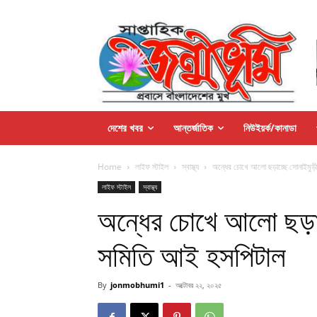
দেশের খবর
আন্তর্জাতিক
নিউইয়র্ক/কানাডা
Home
লাইফ স্টাইল
স্বাস্থ্য
অন্ধের চোখে আলো ছড়াচ্ছে সোনাইমুড়
লাইফ স্টাইল
স্বাস্থ্য
অন্ধের চোখে আলো ছড়াচ
সমিতি আই হসপিটাল
By
jonmobhumi1
-
অক্টোবর ২২, ২০২৫