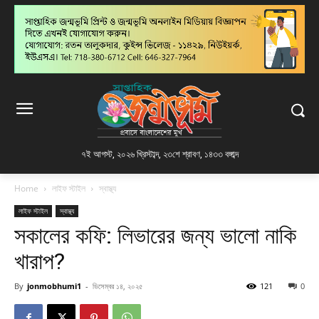
৭ই আগস্ট, ২০২৬ খ্রিস্টাব্দ
,
২৩শে শ্রাবণ, ১৪৩৩ বঙ্গাব্দ
Home
লাইফ স্টাইল
স্বাস্থ্য
লাইফ স্টাইল
স্বাস্থ্য
সকালের কফি: লিভারের জন্য ভালো নাকি
খারাপ?
By
jonmobhumi1
-
ডিসেম্বর ১৪, ২০২৫
121
0