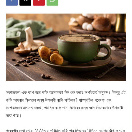
সকালবেলা এক কাপ গরম কফি অনেকেরই দিন শুরু করার অপরিহার্য অনুষঙ্গ। কিন্তু এই
কফি আপনার লিভারের জন্য উপকারী নাকি ক্ষতিকর? সাম্প্রতিক গবেষণা এবং
বিশেষজ্ঞদের মতামত বলছে, পরিমিত কফি পান লিভারের জন্য আশ্চর্যজনকভাবে উপকারী
হতে পারে।
গবেষণায় দেখা গেছে, নিয়মিত ও পরিমিত কফি পান লিভারের বিভিন্ন রোগের ঝুঁকি কমাতে