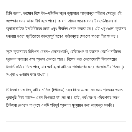
তিনি বলেন, হরমোন রিসেপ্টর–পজিটিভ স্তন ক্যান্সারে আক্রান্ত নারীদের ক্ষেত্রে এই
অপেক্ষার সময় আরও দীর্ঘ হতে পারে। কারণ, তাদের অনেক সময় ট্যামোক্সিফেন বা
অ্যারোমাটেজ ইনহিবিটরের মতো ওষুধ দীর্ঘদিন সেবন করতে হয়। এই ওষুধগুলো ক্যান্সার
পনঃরায় হওয়া প্রতিরোধে গুরুত্বপূর্ণ হলেও গর্ভাবস্থায় সেগুলো খাওয়া নিরাপদ নয়।
স্তন ক্যান্সারের চিকিৎসা যেমন– কেমোথেরাপি, রেডিয়েশন বা হরমোন থেরাপি নারীদের
প্রজনন ক্ষমতার ওপর প্রভাব ফেলতে পারে। বিশেষ করে কেমোথেরাপি ডিম্বাশয়ের
রিজার্ভ কমিয়ে দিতে পারে, যার অর্থ হলো নারীদের গর্ভধারণের জন্য প্রয়োজনীয় ডিম্বাণুর
সংখ্যা ও গুণমান কমে যাওয়া।
চিকিৎসা শেষে কিছু নারীর মাসিক (পিরিয়ড) চক্র ফিরে এলেও সব সময় প্রজনন ক্ষমতা
পুরোপুরি ফিরে আসে– এমন নিশ্চয়তা তা দেয় না। তাই, গর্ভধারণের পরিকল্পনার আগে
চিকিৎসা নেওয়ার মাধ্যমে একটি পরিপূর্ণ প্রজনন মূল্যায়ন করা অত্যন্ত জরুরি।