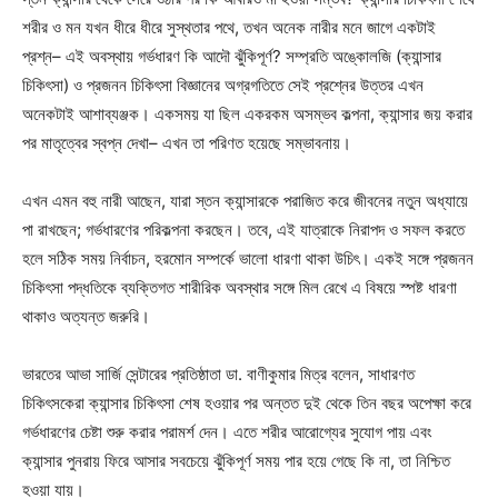
শরীর ও মন যখন ধীরে ধীরে সুস্থতার পথে, তখন অনেক নারীর মনে জাগে একটাই
প্রশ্ন– এই অবস্থায় গর্ভধারণ কি আদৌ ঝুঁকিপূর্ণ? সম্প্রতি অঙ্কোলজি (ক্যান্সার
চিকিৎসা) ও প্রজনন চিকিৎসা বিজ্ঞানের অগ্রগতিতে সেই প্রশ্নের উত্তর এখন
অনেকটাই আশাব্যঞ্জক। একসময় যা ছিল একরকম অসম্ভব কল্পনা, ক্যান্সার জয় করার
পর মাতৃত্বের স্বপ্ন দেখা– এখন তা পরিণত হয়েছে সম্ভাবনায়।
এখন এমন বহু নারী আছেন, যারা স্তন ক্যান্সারকে পরাজিত করে জীবনের নতুন অধ্যায়ে
পা রাখছেন; গর্ভধারণের পরিকল্পনা করছেন। তবে, এই যাত্রাকে নিরাপদ ও সফল করতে
হলে সঠিক সময় নির্বাচন, হরমোন সম্পর্কে ভালো ধারণা থাকা উচিৎ। একই সঙ্গে প্রজনন
চিকিৎসা পদ্ধতিকে ব্যক্তিগত শারীরিক অবস্থার সঙ্গে মিল রেখে এ বিষয়ে স্পষ্ট ধারণা
থাকাও অত্যন্ত জরুরি।
ভারতের আভা সার্জি সেন্টারের প্রতিষ্ঠাতা ডা. বাণীকুমার মিত্র বলেন, সাধারণত
চিকিৎসকেরা ক্যান্সার চিকিৎসা শেষ হওয়ার পর অন্তত দুই থেকে তিন বছর অপেক্ষা করে
গর্ভধারণের চেষ্টা শুরু করার পরামর্শ দেন। এতে শরীর আরোগ্যের সুযোগ পায় এবং
ক্যান্সার পুনরায় ফিরে আসার সবচেয়ে ঝুঁকিপূর্ণ সময় পার হয়ে গেছে কি না, তা নিশ্চিত
হওয়া যায়।